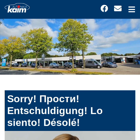
Sorry! Прости!
Entschuldigung! Lo
siento! Désolé!