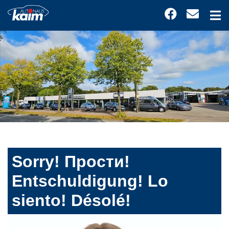
Sorry! Прости!
Entschuldigung! Lo
siento! Désolé!