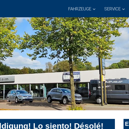
FAHRZEUGE
SERVICE
E
digung! Lo siento! Désolé!