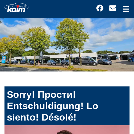
Sorry! Прости!
Entschuldigung! Lo
siento! Désolé!