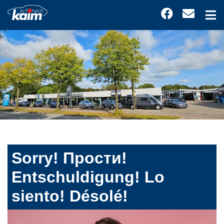
Sorry! Прости!
Entschuldigung! Lo
siento! Désolé!