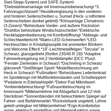
Start-Stopp-System) und SAFE-System\
*Diebstahlwarnanlage mit Innenraumüberwachung\ *3.
Fahrzeugschlüssel\ *Akustikverglasung in den vorderen
und hinteren Seitenscheiben u. Sunset (Heck- u ndhintere
Seitenscheiben dunkel getönt)\ *Klimaanlage Climatronic
(3-Zonen)\ *Beheizbare Vorder- und äußere Rücksitze\
*Drahtlos beheizbare Windschutzscheibe\ *Elektrische
Heckklappenbedienung mit Komfortöffnung\ *Abbiege- und
Schlechtwetterlicht\ *Matrix-LED-Scheinwerfer\ *LED-
Heckleuchten in Kristallglasoptik mit animierten Blinkern
und Welcome Effect\ *19"-Leichtmetallfelgen "Torcular" in
Schwarz, glanzgedreht (Reifen 235/40 R 19)\ *Adaptive
Fahrwerksregelung mit 2-Ventildämpfer (DCC Plus)\
*Fenster Zierleisten in Schwarz\ *Dachreling in Schwarz
glänzend\ *Stoßfänger Sport\ *Modellbezeichnung am
Heck in Schwarz\ *Fußmatten\ *Beheizbares Lederlenkrad
im Sportdesign mit Multifunktionstasten und Schaltwippen\
*Pedalerie in Edelstahloptik\ *Dekor Pad Mikrofaser\
*Ambientebeleuchtung\ *Fußraumbeleuchtung im
Innenraum\ *Mittelarmlehne mit Ablagefach und 12-Volt-
Steckdose\ *Sonnenblenden mit beleuchtetem Spiegel auf
Fahrer- und Beifahrerseite\ *Rücksitzbank ungeteilt, Lehne
geteilt umlegbar mit Mittelarmlehne\ *Ergo-Komfortsitze
vorne, elektrisch einstellbar und Memoryfunktion sowie