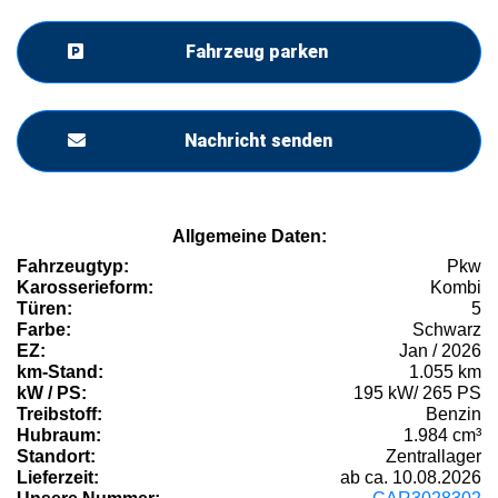
Fahrzeug parken
Nachricht senden
Allgemeine Daten:
Fahrzeugtyp:
Pkw
Karosserieform:
Kombi
Türen:
5
Farbe:
Schwarz
EZ:
Jan / 2026
km-Stand:
1.055 km
kW / PS:
195 kW/ 265 PS
Treibstoff:
Benzin
Hubraum:
1.984 cm³
Standort:
Zentrallager
Lieferzeit:
ab ca. 10.08.2026