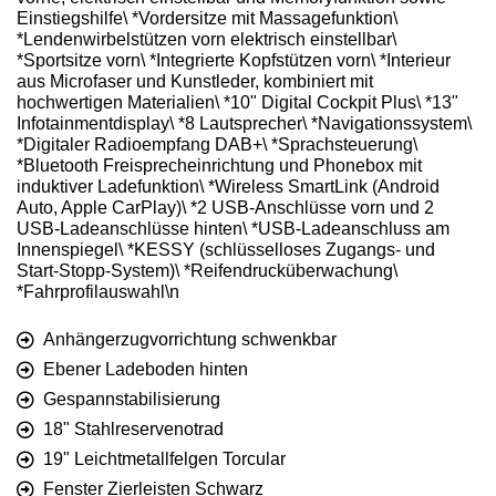
Einstiegshilfe\ *Vordersitze mit Massagefunktion\
*Lendenwirbelstützen vorn elektrisch einstellbar\
*Sportsitze vorn\ *Integrierte Kopfstützen vorn\ *Interieur
aus Microfaser und Kunstleder, kombiniert mit
hochwertigen Materialien\ *10" Digital Cockpit Plus\ *13"
Infotainmentdisplay\ *8 Lautsprecher\ *Navigationssystem\
*Digitaler Radioempfang DAB+\ *Sprachsteuerung\
*Bluetooth Freisprecheinrichtung und Phonebox mit
induktiver Ladefunktion\ *Wireless SmartLink (Android
Auto, Apple CarPlay)\ *2 USB-Anschlüsse vorn und 2
USB-Ladeanschlüsse hinten\ *USB-Ladeanschluss am
Innenspiegel\ *KESSY (schlüsselloses Zugangs- und
Start-Stopp-System)\ *Reifendrucküberwachung\
*Fahrprofilauswahl\n
Anhängerzugvorrichtung schwenkbar
Ebener Ladeboden hinten
Gespannstabilisierung
18" Stahlreservenotrad
19" Leichtmetallfelgen Torcular
Fenster Zierleisten Schwarz