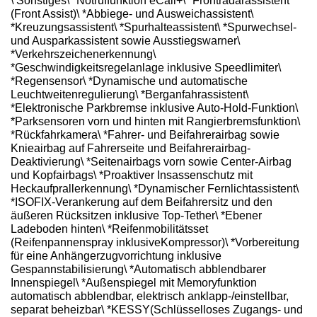
\ Sonstiges\ *Notruffunktion eCall+\ *Frontradarassistent
(Front Assist)\ *Abbiege- und Ausweichassistent\
*Kreuzungsassistent\ *Spurhalteassistent\ *Spurwechsel-
und Ausparkassistent sowie Ausstiegswarner\
*Verkehrszeichenerkennung\
*Geschwindigkeitsregelanlage inklusive Speedlimiter\
*Regensensor\ *Dynamische und automatische
Leuchtweitenregulierung\ *Berganfahrassistent\
*Elektronische Parkbremse inklusive Auto-Hold-Funktion\
*Parksensoren vorn und hinten mit Rangierbremsfunktion\
*Rückfahrkamera\ *Fahrer- und Beifahrerairbag sowie
Knieairbag auf Fahrerseite und Beifahrerairbag-
Deaktivierung\ *Seitenairbags vorn sowie Center-Airbag
und Kopfairbags\ *Proaktiver Insassenschutz mit
Heckaufprallerkennung\ *Dynamischer Fernlichtassistent\
*ISOFIX-Verankerung auf dem Beifahrersitz und den
äußeren Rücksitzen inklusive Top-Tether\ *Ebener
Ladeboden hinten\ *Reifenmobilitätsset
(Reifenpannenspray inklusiveKompressor)\ *Vorbereitung
für eine Anhängerzugvorrichtung inklusive
Gespannstabilisierung\ *Automatisch abblendbarer
Innenspiegel\ *Außenspiegel mit Memoryfunktion
automatisch abblendbar, elektrisch anklapp-/einstellbar,
separat beheizbar\ *KESSY(Schlüsselloses Zugangs- und