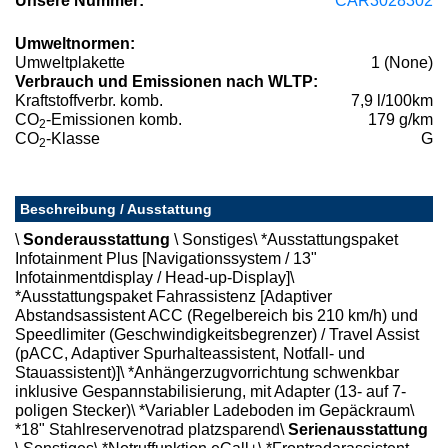
Unsere Nummer:
CAR3028302
Umweltnormen:
Umweltplakette
1 (None)
Verbrauch und Emissionen nach WLTP:
Kraftstoffverbr. komb.
7,9 l/100km
CO
-Emissionen komb.
179 g/km
2
CO
-Klasse
G
2
Beschreibung / Ausstattung
\
Sonderausstattung
\ Sonstiges\ *Ausstattungspaket
Infotainment Plus [Navigationssystem / 13"
Infotainmentdisplay / Head-up-Display]\
*Ausstattungspaket Fahrassistenz [Adaptiver
Abstandsassistent ACC (Regelbereich bis 210 km/h) und
Speedlimiter (Geschwindigkeitsbegrenzer) / Travel Assist
(pACC, Adaptiver Spurhalteassistent, Notfall- und
Stauassistent)]\ *Anhängerzugvorrichtung schwenkbar
inklusive Gespannstabilisierung, mit Adapter (13- auf 7-
poligen Stecker)\ *Variabler Ladeboden im Gepäckraum\
*18" Stahlreservenotrad platzsparend\
Serienausstattung