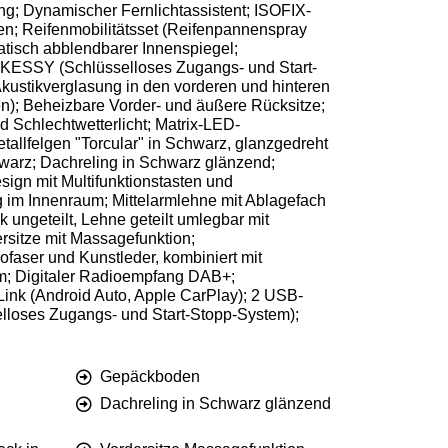
ng; Dynamischer Fernlichtassistent; ISOFIX-
en; Reifenmobilitätsset (Reifenpannenspray
atisch abblendbarer Innenspiegel;
r; KESSY (Schlüsselloses Zugangs- und Start-
ustikverglasung in den vorderen und hinteren
en); Beheizbare Vorder- und äußere Rücksitze;
 Schlechtwetterlicht; Matrix-LED-
tallfelgen "Torcular" in Schwarz, glanzgedreht
hwarz; Dachreling in Schwarz glänzend;
ign mit Multifunktionstasten und
 im Innenraum; Mittelarmlehne mit Ablagefach
ungeteilt, Lehne geteilt umlegbar mit
ersitze mit Massagefunktion;
crofaser und Kunstleder, kombiniert mit
tem; Digitaler Radioempfang DAB+;
Link (Android Auto, Apple CarPlay); 2 USB-
loses Zugangs- und Start-Stopp-System);
Gepäckboden
Dachreling in Schwarz glänzend