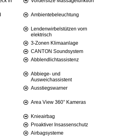
ck in
Vordersitze Massagefunktion
d
Ambientebeleuchtung
Lendenwirbelstützen vorn
elektrisch
3-Zonen Klimaanlage
CANTON Soundsystem
Abblendlichtassistenz
Abbiege- und
Ausweichassistent
Ausstiegswarner
Area View 360° Kameras
Knieairbag
Proaktiver Insassenschutz
Airbagsysteme