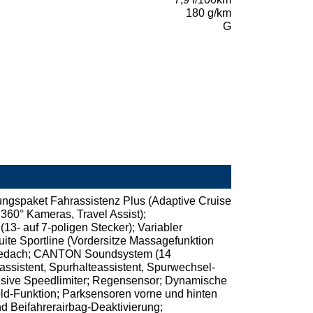
180 g/km
G
tungspaket Fahrassistenz Plus (Adaptive Cruise
 360° Kameras, Travel Assist);
3- auf 7-poligen Stecker); Variabler
te Sportline (Vordersitze Massagefunktion
hiebedach; CANTON Soundsystem (14
assistent, Spurhalteassistent, Spurwechsel-
usive Speedlimiter; Regensensor; Dynamische
ld-Funktion; Parksensoren vorne und hinten
d Beifahrerairbag-Deaktivierung;