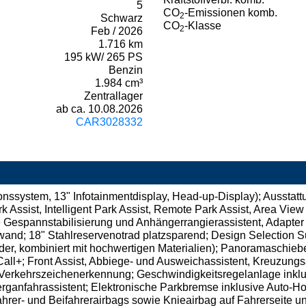
5
CO
-Emissionen komb.
2
Schwarz
CO
-Klasse
2
Feb / 2026
1.716 km
195 kW/ 265 PS
Benzin
1.984 cm³
Zentrallager
ab ca. 10.08.2026
CAR3028332
onssystem, 13" Infotainmentdisplay, Head-up-Display); Ausstat
k Assist, Intelligent Park Assist, Remote Park Assist, Area View
espannstabilisierung und Anhängerrangierassistent, Adapter (1
d; 18" Stahlreservenotrad platzsparend; Design Selection Sui
tleder, kombiniert mit hochwertigen Materialien); Panoramasc
Call+; Front Assist, Abbiege- und Ausweichassistent, Kreuzungs
 Verkehrszeichenerkennung; Geschwindigkeitsregelanlage inkl
rganfahrassistent; Elektronische Parkbremse inklusive Auto-Ho
rer- und Beifahrerairbags sowie Knieairbag auf Fahrerseite un