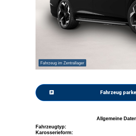
Fahrzeug im Zentrallager
Fahrzeug park
Allgemeine Date
Fahrzeugtyp:
Karosserieform: