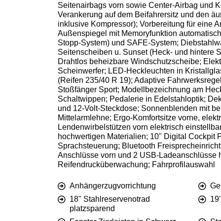
Seitenairbags vorn sowie Center-Airbag und K
Verankerung auf dem Beifahrersitz und den äu
inklusive Kompressor); Vorbereitung für eine 
Außenspiegel mit Memoryfunktion automatisch 
Stopp-System) und SAFE-System; Diebstahlwar
Seitenscheiben u. Sunset (Heck- und hintere 
Drahtlos beheizbare Windschutzscheibe; Elekt
Scheinwerfer; LED-Heckleuchten in Kristallglas
(Reifen 235/40 R 19); Adaptive Fahrwerksregel
Stoßfänger Sport; Modellbezeichnung am Heck 
Schaltwippen; Pedalerie in Edelstahloptik; D
und 12-Volt-Steckdose; Sonnenblenden mit bele
Mittelarmlehne; Ergo-Komfortsitze vorne, elekt
Lendenwirbelstützen vorn elektrisch einstellbar;
hochwertigen Materialien; 10" Digital Cockpit
Sprachsteuerung; Bluetooth Freisprecheinrich
Anschlüsse vorn und 2 USB-Ladeanschlüsse h
Reifendrucküberwachung; Fahrprofilauswahl
Anhängerzugvorrichtung
Ge
18" Stahlreservenotrad
19"
platzsparend