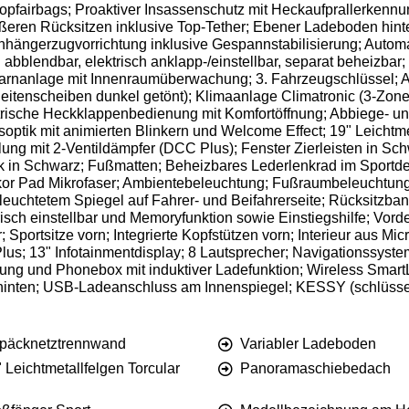
opfairbags; Proaktiver Insassenschutz mit Heckaufprallerkennu
ßeren Rücksitzen inklusive Top-Tether; Ebener Ladeboden hint
Anhängerzugvorrichtung inklusive Gespannstabilisierung; Autom
abblendbar, elektrisch anklapp-/einstellbar, separat beheizba
nanlage mit Innenraumüberwachung; 3. Fahrzeugschlüssel; Ak
Seitenscheiben dunkel getönt); Klimaanlage Climatronic (3-Zon
rische Heckklappenbedienung mit Komfortöffnung; Abbiege- und
optik mit animierten Blinkern und Welcome Effect; 19" Leichtme
ung mit 2-Ventildämpfer (DCC Plus); Fenster Zierleisten in Sc
in Schwarz; Fußmatten; Beheizbares Lederlenkrad im Sportdes
ekor Pad Mikrofaser; Ambientebeleuchtung; Fußraumbeleuchtung
uchtetem Spiegel auf Fahrer- und Beifahrerseite; Rücksitzbank 
risch einstellbar und Memoryfunktion sowie Einstiegshilfe; Vord
 Sportsitze vorn; Integrierte Kopfstützen vorn; Interieur aus Mi
 Plus; 13" Infotainmentdisplay; 8 Lautsprecher; Navigationssys
tung und Phonebox mit induktiver Ladefunktion; Wireless Smart
inten; USB-Ladeanschluss am Innenspiegel; KESSY (schlüssel
päcknetztrennwand
Variabler Ladeboden
 Leichtmetallfelgen Torcular
Panoramaschiebedach