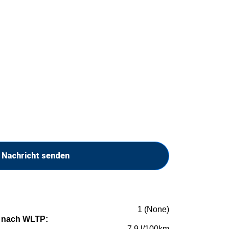
Nachricht senden
1 (None)
 nach WLTP:
7,9 l/100km