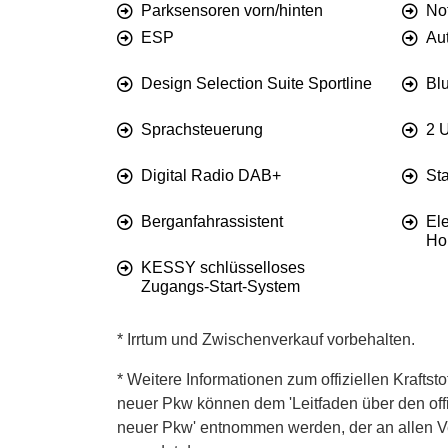
Parksensoren vorn/hinten
Not
ESP
Au
Design Selection Suite Sportline
Blu
Sprachsteuerung
2 
Digital Radio DAB+
St
Berganfahrassistent
El
Ho
KESSY schlüsselloses
Zugangs-Start-System
* Irrtum und Zwischenverkauf vorbehalten.
* Weitere Informationen zum offiziellen Kraftst
neuer Pkw können dem 'Leitfaden über den offiz
neuer Pkw' entnommen werden, der an allen Ver