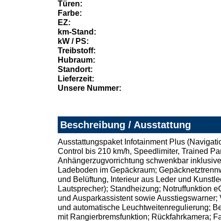
Türen:
Farbe:
EZ:
km-Stand:
kW / PS:
Treibstoff:
Hubraum:
Standort:
Lieferzeit:
Unsere Nummer:
Beschreibung / Ausstattung
Ausstattungspaket Infotainment Plus (Navigati
Control bis 210 km/h, Speedlimiter, Trained Par
Anhängerzugvorrichtung schwenkbar inklusive G
Ladeboden im Gepäckraum; Gepäcknetztrennwan
und Belüftung, Interieur aus Leder und Kuns
Lautsprecher); Standheizung; Notruffunktion e
und Ausparkassistent sowie Ausstiegswarner;
und automatische Leuchtweitenregulierung; Be
mit Rangierbremsfunktion; Rückfahrkamera; Fah