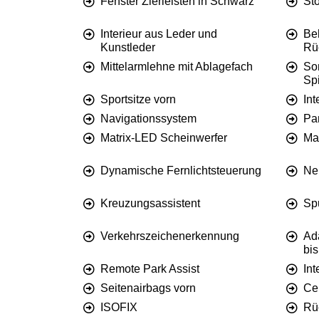
Fenster Zierleisten in Schwarz
St
Interieur aus Leder und
Be
Kunstleder
Rü
Mittelarmlehne mit Ablagefach
So
Sp
Sportsitze vorn
Int
Navigationssystem
Pa
Matrix-LED Scheinwerfer
Ma
Dynamische Fernlichtsteuerung
Ne
Kreuzungsassistent
Spu
Verkehrszeichenerkennung
Ad
bi
Remote Park Assist
Int
Seitenairbags vorn
Ce
ISOFIX
Rü