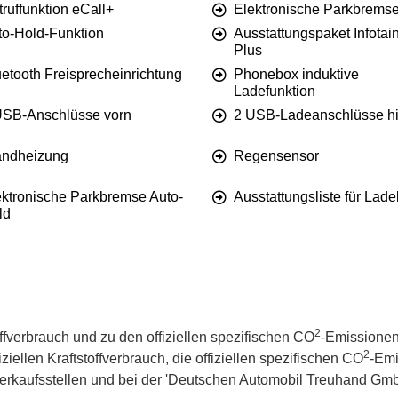
ruffunktion eCall+
Elektronische Parkbrems
to-Hold-Funktion
Ausstattungspaket Infotai
Plus
etooth Freisprecheinrichtung
Phonebox induktive
Ladefunktion
USB-Anschlüsse vorn
2 USB-Ladeanschlüsse hi
andheizung
Regensensor
ektronische Parkbremse Auto-
Ausstattungsliste für Lad
ld
2
offverbrauch und zu den offiziellen spezifischen CO
-Emissionen
2
iellen Kraftstoffverbrauch, die offiziellen spezifischen CO
-Emi
kaufsstellen und bei der 'Deutschen Automobil Treuhand GmbH' 