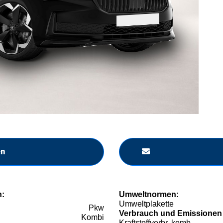
en
n:
Umweltnormen:
Umweltplakette
Pkw
Verbrauch und Emissionen
Kombi
Kraftstoffverbr. komb.