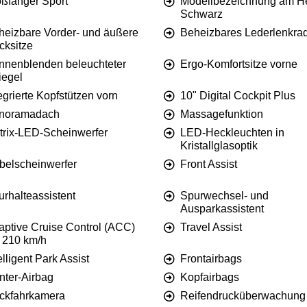
oßfänger Sport
Modellbezeichnung am He
Schwarz
heizbare Vorder- und äußere
Beheizbares Lederlenkra
cksitze
nnenblenden beleuchteter
Ergo-Komfortsitze vorne
iegel
egrierte Kopfstützen vorn
10" Digital Cockpit Plus
noramadach
Massagefunktion
trix-LED-Scheinwerfer
LED-Heckleuchten in
Kristallglasoptik
belscheinwerfer
Front Assist
rhalteassistent
Spurwechsel- und
Ausparkassistent
aptive Cruise Control (ACC)
Travel Assist
s 210 km/h
elligent Park Assist
Frontairbags
nter-Airbag
Kopfairbags
ckfahrkamera
Reifendrucküberwachung