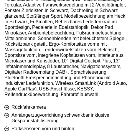
Torcular, Adaptive Fahrwerksregelung mit 2-Ventildämpfer,
Fenster Zierleisten in Schwarz, Dachreling in Schwarz
glänzend, Stoßfänger Sport, Modellbezeichnung am Heck
in Schwarz, Fußmatten, Beheizbares Lederlenkrad im
Sportdesign, Pedalerie in Edelstahloptik, Dekor Pad
Mikrofaser, Ambientebeleuchtung, Fußraumbeleuchtung,
Mittelarmlehne, Sonnenblenden mit beleuchtetem Spiegel,
Rücksitzbank geteilt, Ergo-Komfortsitze vorne mit
Massagefunktion, Lendenwirbelstützen vorn elektrisch,
Sportsitze vorn, Integrierte Kopfstützen vorn, Interieur aus
Microfaser und Kunstleder, 10" Digital Cockpit Plus, 13"
Infotainmentdisplay, 8 Lautsprecher, Navigationssystem,
Digitaler Radioempfang DAB+, Sprachsteuerung,
Bluetooth Freisprecheinrichtung und Phonebox mit
induktiver Ladefunktion, Wireless SmartLink (Android Auto,
Apple CarPlay), USB-Anschlüsse, KESSY,
Reifendrucküberwachung, Fahrprofilauswahl
Rückfahrkamera
Anhängerzugvorrichtung schwenkbar inklusive
Gespannstabilisierung
Parksensoren vorn und hinten