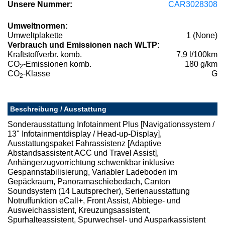
Unsere Nummer:
CAR3028308
Umweltnormen:
Umweltplakette
1 (None)
Verbrauch und Emissionen nach WLTP:
Kraftstoffverbr. komb.
7,9 l/100km
CO
-Emissionen komb.
180 g/km
2
CO
-Klasse
G
2
Beschreibung / Ausstattung
Sonderausstattung Infotainment Plus [Navigationssystem /
13" Infotainmentdisplay / Head-up-Display],
Ausstattungspaket Fahrassistenz [Adaptive
Abstandsassistent ACC und Travel Assist],
Anhängerzugvorrichtung schwenkbar inklusive
Gespannstabilisierung, Variabler Ladeboden im
Gepäckraum, Panoramaschiebedach, Canton
Soundsystem (14 Lautsprecher), Serienausstattung
Notruffunktion eCall+, Front Assist, Abbiege- und
Ausweichassistent, Kreuzungsassistent,
Spurhalteassistent, Spurwechsel- und Ausparkassistent