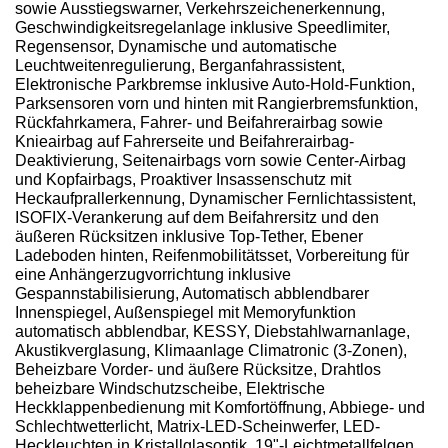
sowie Ausstiegswarner, Verkehrszeichenerkennung,
Geschwindigkeitsregelanlage inklusive Speedlimiter,
Regensensor, Dynamische und automatische
Leuchtweitenregulierung, Berganfahrassistent,
Elektronische Parkbremse inklusive Auto-Hold-Funktion,
Parksensoren vorn und hinten mit Rangierbremsfunktion,
Rückfahrkamera, Fahrer- und Beifahrerairbag sowie
Knieairbag auf Fahrerseite und Beifahrerairbag-
Deaktivierung, Seitenairbags vorn sowie Center-Airbag
und Kopfairbags, Proaktiver Insassenschutz mit
Heckaufprallerkennung, Dynamischer Fernlichtassistent,
ISOFIX-Verankerung auf dem Beifahrersitz und den
äußeren Rücksitzen inklusive Top-Tether, Ebener
Ladeboden hinten, Reifenmobilitätsset, Vorbereitung für
eine Anhängerzugvorrichtung inklusive
Gespannstabilisierung, Automatisch abblendbarer
Innenspiegel, Außenspiegel mit Memoryfunktion
automatisch abblendbar, KESSY, Diebstahlwarnanlage,
Akustikverglasung, Klimaanlage Climatronic (3-Zonen),
Beheizbare Vorder- und äußere Rücksitze, Drahtlos
beheizbare Windschutzscheibe, Elektrische
Heckklappenbedienung mit Komfortöffnung, Abbiege- und
Schlechtwetterlicht, Matrix-LED-Scheinwerfer, LED-
Heckleuchten in Kristallglasoptik, 19"-Leichtmetallfelgen