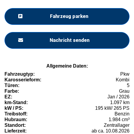
Fahrzeug parken
Nachricht senden
Allgemeine Daten:
Fahrzeugtyp:
Pkw
Karosserieform:
Kombi
Türen:
5
Farbe:
Grau
EZ:
Jan / 2026
km-Stand:
1.097 km
kW / PS:
195 kW/ 265 PS
Treibstoff:
Benzin
Hubraum:
1.984 cm³
Standort:
Zentrallager
Lieferzeit:
ab ca. 10.08.2026