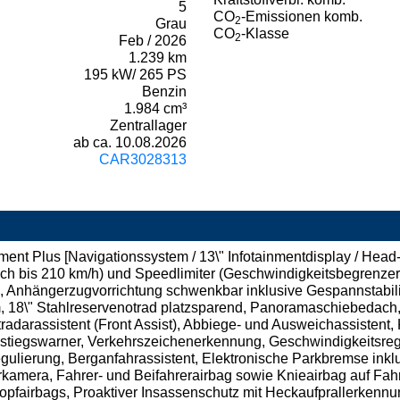
5
CO
-Emissionen komb.
2
Grau
CO
-Klasse
2
Feb / 2026
1.239 km
195 kW/ 265 PS
Benzin
1.984 cm³
Zentrallager
ab ca. 10.08.2026
CAR3028313
ment Plus [Navigationssystem / 13\" Infotainmentdisplay / Head
h bis 210 km/h) und Speedlimiter (Geschwindigkeitsbegrenzer) 
)], Anhängerzugvorrichtung schwenkbar inklusive Gespannstabili
m, 18\" Stahlreservenotrad platzsparend, Panoramaschiebedac
tradarassistent (Front Assist), Abbiege- und Ausweichassistent,
stiegswarner, Verkehrszeichenerkennung, Geschwindigkeitsrege
lierung, Berganfahrassistent, Elektronische Parkbremse inkl
kamera, Fahrer- und Beifahrerairbag sowie Knieairbag auf Fahr
opfairbags, Proaktiver Insassenschutz mit Heckaufprallerkennu