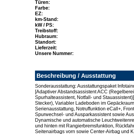
Türen:
Farbe:
EZ:
km-Stand:
kW / PS:
Treibstoff:
Hubraum:
Standort:
Lieferzeit:
Unsere Nummer:
Beschreibung / Ausstattung
Sonderausstattung: Ausstattungspaket Infotain
[Adaptiver Abstandsassistent ACC (Regelbereic
Spurhalteassistent, Notfall- und Stauassistent
Stecker), Variabler Ladeboden im Gepäckrau
Serienausstattung, Notruffunktion eCall+, Fron
Spurwechsel- und Ausparkassistent sowie Aus
Dynamische und automatische Leuchtweitenregu
und hinten mit Rangierbremsfunktion, Rückfahr
Seitenairbags vorn sowie Center-Airbag und K