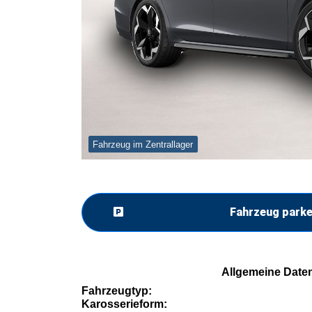
Fahrzeug im Zentrallager
Fahrzeug park
Allgemeine Date
Fahrzeugtyp:
Karosserieform: