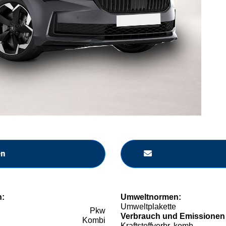
en
n:
Umweltnormen:
Umweltplakette
Pkw
Verbrauch und Emissionen
Kombi
Kraftstoffverbr. komb.