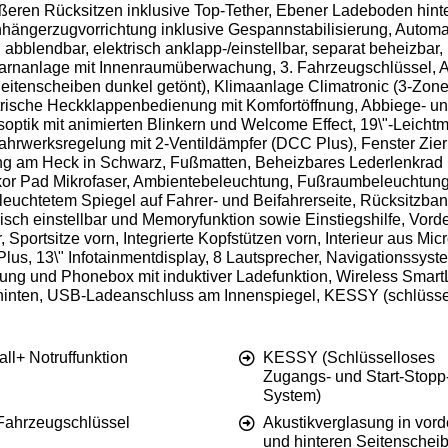
ßeren Rücksitzen inklusive Top-Tether, Ebener Ladeboden hint
nhängerzugvorrichtung inklusive Gespannstabilisierung, Automa
abblendbar, elektrisch anklapp-/einstellbar, separat beheizba
nanlage mit Innenraumüberwachung, 3. Fahrzeugschlüssel, Ak
Seitenscheiben dunkel getönt), Klimaanlage Climatronic (3-Zon
rische Heckklappenbedienung mit Komfortöffnung, Abbiege- und
optik mit animierten Blinkern und Welcome Effect, 19\"-Leichtme
ahrwerksregelung mit 2-Ventildämpfer (DCC Plus), Fenster Zier
g am Heck in Schwarz, Fußmatten, Beheizbares Lederlenkrad im
ekor Pad Mikrofaser, Ambientebeleuchtung, Fußraumbeleuchtung
uchtetem Spiegel auf Fahrer- und Beifahrerseite, Rücksitzbank 
risch einstellbar und Memoryfunktion sowie Einstiegshilfe, Vord
 Sportsitze vorn, Integrierte Kopfstützen vorn, Interieur aus Mic
 Plus, 13\" Infotainmentdisplay, 8 Lautsprecher, Navigationssy
tung und Phonebox mit induktiver Ladefunktion, Wireless Smart
inten, USB-Ladeanschluss am Innenspiegel, KESSY (schlüssel
ll+ Notruffunktion
KESSY (Schlüsselloses
Zugangs- und Start-Stopp
System)
 Fahrzeugschlüssel
Akustikverglasung in vor
und hinteren Seitenschei