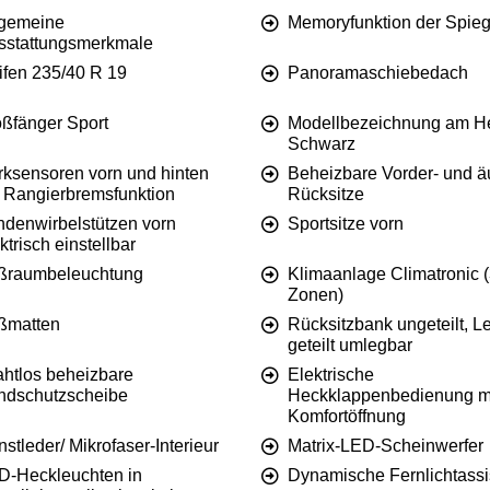
lgemeine
Memoryfunktion der Spieg
sstattungsmerkmale
ifen 235/40 R 19
Panoramaschiebedach
oßfänger Sport
Modellbezeichnung am He
Schwarz
rksensoren vorn und hinten
Beheizbare Vorder- und 
t Rangierbremsfunktion
Rücksitze
ndenwirbelstützen vorn
Sportsitze vorn
ktrisch einstellbar
ßraumbeleuchtung
Klimaanlage Climatronic (
Zonen)
ßmatten
Rücksitzbank ungeteilt, L
geteilt umlegbar
ahtlos beheizbare
Elektrische
ndschutzscheibe
Heckklappenbedienung m
Komfortöffnung
stleder/ Mikrofaser-Interieur
Matrix-LED-Scheinwerfer
D-Heckleuchten in
Dynamische Fernlichtassi