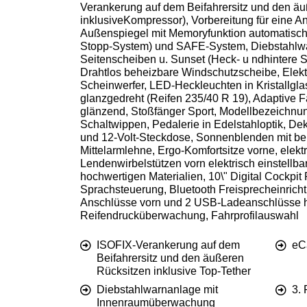
Verankerung auf dem Beifahrersitz und den äu
inklusiveKompressor), Vorbereitung für eine A
Außenspiegel mit Memoryfunktion automatisch 
Stopp-System) und SAFE-System, Diebstahlwar
Seitenscheiben u. Sunset (Heck- u ndhintere 
Drahtlos beheizbare Windschutzscheibe, Elekt
Scheinwerfer, LED-Heckleuchten in Kristallglas
glanzgedreht (Reifen 235/40 R 19), Adaptive F
glänzend, Stoßfänger Sport, Modellbezeichnun
Schaltwippen, Pedalerie in Edelstahloptik, D
und 12-Volt-Steckdose, Sonnenblenden mit bele
Mittelarmlehne, Ergo-Komfortsitze vorne, elekt
Lendenwirbelstützen vorn elektrisch einstellbar,
hochwertigen Materialien, 10\" Digital Cockpit
Sprachsteuerung, Bluetooth Freisprecheinrich
Anschlüsse vorn und 2 USB-Ladeanschlüsse h
Reifendrucküberwachung, Fahrprofilauswahl
ISOFIX-Verankerung auf dem
eCa
Beifahrersitz und den äußeren
Rücksitzen inklusive Top-Tether
Diebstahlwarnanlage mit
3.
Innenraumüberwachung