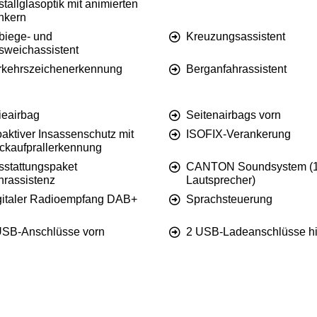
stallglasoptik mit animierten
inkern
biege- und
Kreuzungsassistent
sweichassistent
rkehrszeichenerkennung
Berganfahrassistent
ieairbag
Seitenairbags vorn
aktiver Insassenschutz mit
ISOFIX-Verankerung
ckaufprallerkennung
sstattungspaket
CANTON Soundsystem (
hrassistenz
Lautsprecher)
gitaler Radioempfang DAB+
Sprachsteuerung
USB-Anschlüsse vorn
2 USB-Ladeanschlüsse hi