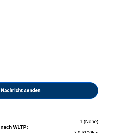
Nachricht senden
1 (None)
 nach WLTP:
7,9 l/100km