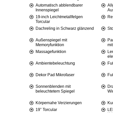
Automatisch abblendbarer
Al
Innenspiegel
Au
19-inch Leichtmetallfelgen
Re
Torcular
Dachreling in Schwarz glänzend
St
Außenspiegel mit
Pa
Memoryfunktion
mi
Massagefunktion
Le
ele
Ambientebeleuchtung
Fu
Dekor Pad Mikrofaser
Fu
Sonnenblenden mit
Dr
beleuchtetem Spiegel
Wi
Körpernahe Verzierungen
Kun
19" Torcular
LE