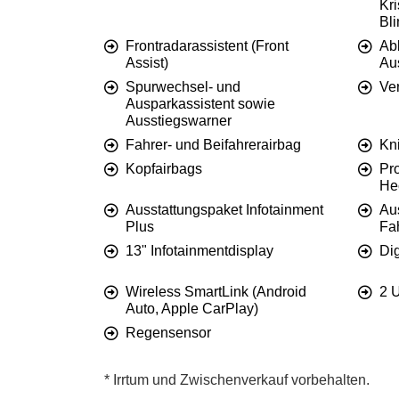
Kri
Bl
Frontradarassistent (Front
Ab
Assist)
Au
Spurwechsel- und
Ve
Ausparkassistent sowie
Ausstiegswarner
Fahrer- und Beifahrerairbag
Kn
Kopfairbags
Pro
He
Ausstattungspaket Infotainment
Au
Plus
Fa
13" Infotainmentdisplay
Di
Wireless SmartLink (Android
2 
Auto, Apple CarPlay)
Regensensor
* Irrtum und Zwischenverkauf vorbehalten.