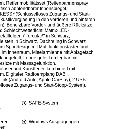
en, Reifenmobilitätsset (Reifenpannenspray
tisch abblendbarer Innenspiegel,
r, KESSY(Schlüsselloses Zugangs- und Start-
ustikverglasung in den vorderen und hinteren
en), Beheizbare Vorder- und äußere Rücksitze,
 Schlechtwetterlicht, Matrix-LED-
tallfelgen \"Torcular\" in Schwarz,
leisten in Schwarz, Dachreling in Schwarz
 Sportdesign mit Multifunktionstasten und
 im Innenraum, Mittelarmlehne mit Ablagefach
ungeteilt, Lehne geteilt umlegbar mit
ersitze mit Massagefunktion,
rofaser und Kunstleder, kombiniert mit
stem, Digitaler Radioempfang DAB+,
Link (Android Auto, Apple CarPlay), 2 USB-
loses Zugangs- und Start-Stopp-System),
SAFE-System
-
deren
Windows Ausprägungen
ben