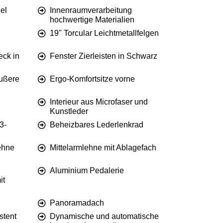
el
Innenraumverarbeitung
hochwertige Materialien
19" Torcular Leichtmetallfelgen
ck in
Fenster Zierleisten in Schwarz
äußere
Ergo-Komfortsitze vorne
Interieur aus Microfaser und
Kunstleder
3-
Beheizbares Lederlenkrad
ehne
Mittelarmlehne mit Ablagefach
Aluminium Pedalerie
it
Panoramadach
stent
Dynamische und automatische