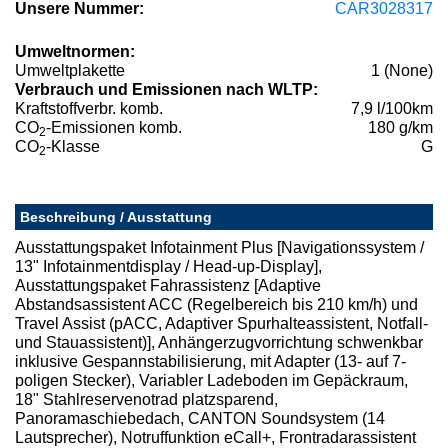
Unsere Nummer:
CAR3028317
Umweltnormen:
Umweltplakette
1 (None)
Verbrauch und Emissionen nach WLTP:
Kraftstoffverbr. komb.
7,9 l/100km
CO
-Emissionen komb.
180 g/km
2
CO
-Klasse
G
2
Beschreibung / Ausstattung
Ausstattungspaket Infotainment Plus [Navigationssystem /
13" Infotainmentdisplay / Head-up-Display],
Ausstattungspaket Fahrassistenz [Adaptive
Abstandsassistent ACC (Regelbereich bis 210 km/h) und
Travel Assist (pACC, Adaptiver Spurhalteassistent, Notfall-
und Stauassistent)], Anhängerzugvorrichtung schwenkbar
inklusive Gespannstabilisierung, mit Adapter (13- auf 7-
poligen Stecker), Variabler Ladeboden im Gepäckraum,
18" Stahlreservenotrad platzsparend,
Panoramaschiebedach, CANTON Soundsystem (14
Lautsprecher), Notruffunktion eCall+, Frontradarassistent