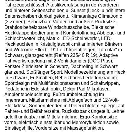
Fahrzeugschlüssel, Akustikverglasung in den vorderen
und hinteren Seitenscheiben u. Sunset (Heck- u ndhintere
Seitenscheiben dunkel getönt), Klimaanlage Climatronic
(3-Zonen), Beheizbare Vorder- und äußere Rücksitze,
Drahtlos beheizbare Windschutzscheibe, Elektrische
Heckklappenbedienung mit Komfortöffnung, Abbiege- und
Schlechtwetterlicht, Matrix-LED-Scheinwerfer, LED-
Heckleuchten in Kristallglasoptik mit animierten Blinkern
und Welcome Effect, 19"-Leichtmetallfelgen "Torcular" in
Schwarz, glanzgedreht (Reifen 235/40 R 19), Adaptive
Fahrwerksregelung mit 2-Ventildämpfer (DCC Plus),
Fenster Zierleisten in Schwarz, Dachreling in Schwarz
glänzend, Stoßfänger Sport, Modellbezeichnung am Heck
in Schwarz, Fußmatten, Beheizbares Lederlenkrad im
Sportdesign mit Multifunktionstasten und Schaltwippen,
Pedalerie in Edelstahloptik, Dekor Pad Mikrofaser,
Ambientebeleuchtung, Fußraumbeleuchtung im
Innenraum, Mittelarmlehne mit Ablagefach und 12-Volt-
Steckdose, Sonnenblenden mit beleuchtetem Spiegel auf
Fahrer- und Beifahrerseite, Rücksitzbank ungeteilt, Lehne
geteilt umlegbar mit Mittelarmlehne, Ergo-Komfortsitze
vorne, elektrisch einstellbar und Memoryfunktion sowie
Einstiegshilfe, Vordersitze mit Massagefunktion,