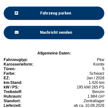
Fahrzeug parken
Nachricht senden
Allgemeine Daten:
Fahrzeugtyp:
Pkw
Karosserieform:
Kombi
Türen:
5
Farbe:
Schwarz
EZ:
Jan / 2026
km-Stand:
1.420 km
kW / PS:
195 kW/ 265 PS
Treibstoff:
Benzin
Hubraum:
1.984 cm³
Standort:
Zentrallager
Lieferzeit:
ab ca. 10.08.2026