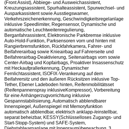
(Front Assist), Abbiege- und Ausweichassistent,
Kreuzungsassistent, Spurhalteassistent, Spurwechsel- und
Ausparkassistent sowie Ausstiegswarner,
Verkehrszeichenerkennung, Geschwindigkeitsregelanlage
inklusive Speedlimiter, Regensensor, Dynamische und
automatische Leuchtweitenregulierung,
Berganfahrassistent, Elektronische Parkbremse inklusive
Auto-Hold-Funktion, Parksensoren vorn und hinten mit
Rangierbremsfunktion, Rückfahrkamera, Fahrer- und
Beifahrerairbag sowie Knieairbag auf Fahrerseite und
Beifahrerairbag-Deaktivierung, Seitenairbags vorn sowie
Center-Airbag und Kopfairbags, Proaktiver Insassenschutz
mit Heckaufprallerkennung, Dynamischer
Fernlichtassistent, ISOFIX-Verankerung auf dem
Beifahrersitz und den äußeren Rücksitzen inklusive Top-
Tether, Ebener Ladeboden hinten, Reifenmobilitätsset
(Reifenpannenspray inklusiveKompressor), Vorbereitung
für eine Anhängerzugvorrichtung inklusive
Gespannstabilisierung, Automatisch abblendbarer
Innenspiegel, Außenspiegel mit Memoryfunktion
automatisch abblendbar, elektrisch anklapp-/einstellbar,
separat beheizbar, KESSY(Schlüsselloses Zugangs- und
Start-Stopp-System) und SAFE-System,
Diebstahlwarnanlage mit Innenraumüberwachung, 3.