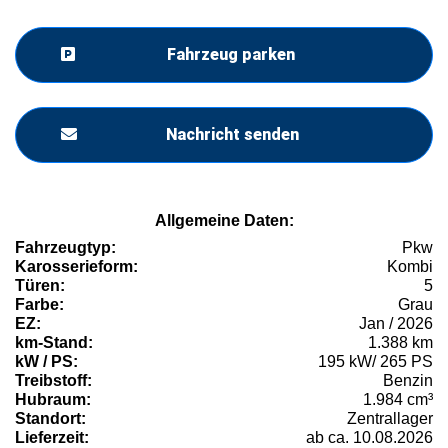
Fahrzeug parken
Nachricht senden
Allgemeine Daten:
Fahrzeugtyp:
Pkw
Karosserieform:
Kombi
Türen:
5
Farbe:
Grau
EZ:
Jan / 2026
km-Stand:
1.388 km
kW / PS:
195 kW/ 265 PS
Treibstoff:
Benzin
Hubraum:
1.984 cm³
Standort:
Zentrallager
Lieferzeit:
ab ca. 10.08.2026