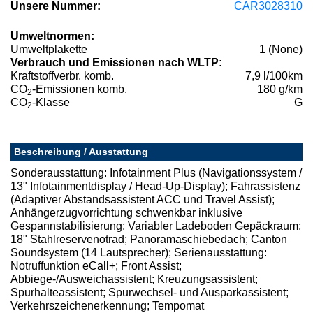
Unsere Nummer:
CAR3028310
Umweltnormen:
Umweltplakette
1 (None)
Verbrauch und Emissionen nach WLTP:
Kraftstoffverbr. komb.
7,9 l/100km
CO
-Emissionen komb.
180 g/km
2
CO
-Klasse
G
2
Beschreibung / Ausstattung
Sonderausstattung: Infotainment Plus (Navigationssystem /
13" Infotainmentdisplay / Head-Up-Display); Fahrassistenz
(Adaptiver Abstandsassistent ACC und Travel Assist);
Anhängerzugvorrichtung schwenkbar inklusive
Gespannstabilisierung; Variabler Ladeboden Gepäckraum;
18" Stahlreservenotrad; Panoramaschiebedach; Canton
Soundsystem (14 Lautsprecher); Serienausstattung:
Notruffunktion eCall+; Front Assist;
Abbiege-/Ausweichassistent; Kreuzungsassistent;
Spurhalteassistent; Spurwechsel- und Ausparkassistent;
Verkehrszeichenerkennung; Tempomat