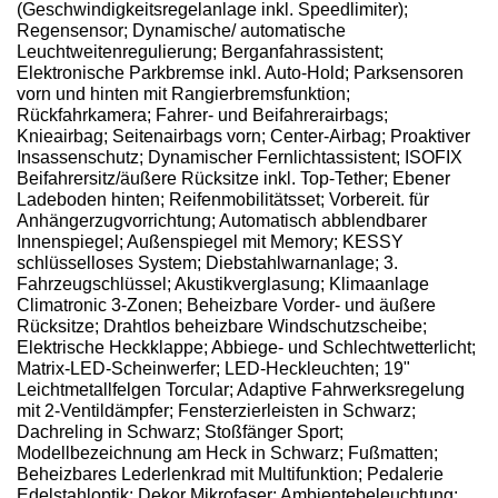
(Geschwindigkeitsregelanlage inkl. Speedlimiter);
Regensensor; Dynamische/ automatische
Leuchtweitenregulierung; Berganfahrassistent;
Elektronische Parkbremse inkl. Auto-Hold; Parksensoren
vorn und hinten mit Rangierbremsfunktion;
Rückfahrkamera; Fahrer- und Beifahrerairbags;
Knieairbag; Seitenairbags vorn; Center-Airbag; Proaktiver
Insassenschutz; Dynamischer Fernlichtassistent; ISOFIX
Beifahrersitz/äußere Rücksitze inkl. Top-Tether; Ebener
Ladeboden hinten; Reifenmobilitätsset; Vorbereit. für
Anhängerzugvorrichtung; Automatisch abblendbarer
Innenspiegel; Außenspiegel mit Memory; KESSY
schlüsselloses System; Diebstahlwarnanlage; 3.
Fahrzeugschlüssel; Akustikverglasung; Klimaanlage
Climatronic 3-Zonen; Beheizbare Vorder- und äußere
Rücksitze; Drahtlos beheizbare Windschutzscheibe;
Elektrische Heckklappe; Abbiege- und Schlechtwetterlicht;
Matrix-LED-Scheinwerfer; LED-Heckleuchten; 19"
Leichtmetallfelgen Torcular; Adaptive Fahrwerksregelung
mit 2-Ventildämpfer; Fensterzierleisten in Schwarz;
Dachreling in Schwarz; Stoßfänger Sport;
Modellbezeichnung am Heck in Schwarz; Fußmatten;
Beheizbares Lederlenkrad mit Multifunktion; Pedalerie
Edelstahloptik; Dekor Mikrofaser; Ambientebeleuchtung;