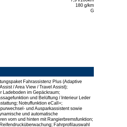
180 g/km
G
ttungspaket Fahrassistenz Plus (Adaptive
ssist / Area View / Travel Assist);
ler Ladeboden im Gepäckraum;
sagefunktion und Belüftung / Interieur Leder
ttung; Notruffunktion eCall+;
 Spurwechsel- und Ausparkassistent sowie
Dynamische und automatische
ren vorn und hinten mit Rangierbremsfunktion;
; Reifendrucküberwachung; Fahrprofilauswahl