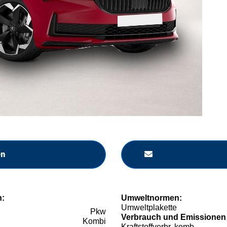
en
n:
Umweltnormen:
Umweltplakette
Pkw
Verbrauch und Emissionen
Kombi
Kraftstoffverbr. komb.