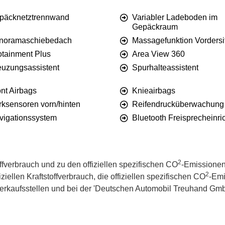
päcknetztrennwand
Variabler Ladeboden im
Gepäckraum
noramaschiebedach
Massagefunktion Vordersi
otainment Plus
Area View 360
euzungsassistent
Spurhalteassistent
nt Airbags
Knieairbags
rksensoren vorn/hinten
Reifendrucküberwachung
vigationssystem
Bluetooth Freisprecheinri
2
offverbrauch und zu den offiziellen spezifischen CO
-Emissionen
2
iellen Kraftstoffverbrauch, die offiziellen spezifischen CO
-Emi
kaufsstellen und bei der 'Deutschen Automobil Treuhand GmbH' 