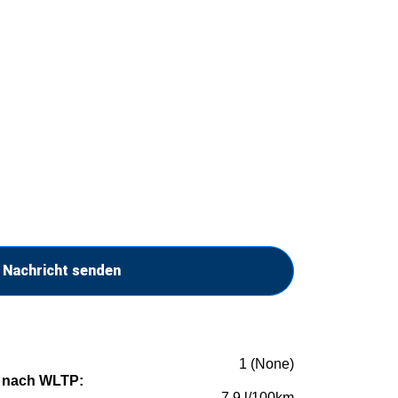
Nachricht senden
1 (None)
 nach WLTP:
7,9 l/100km