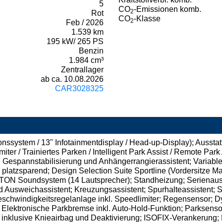
5
CO
-Emissionen komb.
2
Rot
CO
-Klasse
2
Feb / 2026
1.539 km
195 kW/ 265 PS
Benzin
1.984 cm³
Zentrallager
ab ca. 10.08.2026
CAR3028325
onssystem / 13" Infotainmentdisplay / Head-up-Display); Aussta
er / Trainiertes Parken / Intelligent Park Assist / Remote Park A
 Gespannstabilisierung und Anhängerrangierassistent; Variab
latzsparend; Design Selection Suite Sportline (Vordersitze Mas
N Soundsystem (14 Lautsprecher); Standheizung; Serienaussta
und Ausweichassistent; Kreuzungsassistent; Spurhalteassistent;
schwindigkeitsregelanlage inkl. Speedlimiter; Regensensor; 
 Elektronische Parkbremse inkl. Auto-Hold-Funktion; Parksenso
 inklusive Knieairbag und Deaktivierung; ISOFIX-Verankerung