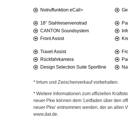
Notruffunktion eCall+
Ge
18" Stahlreservenotrad
Pa
CANTON Soundsystem
Inf
Front Assist
Kr
Travel Assist
Fro
Rückfahrkamera
Pa
Design Selection Suite Sportline
Na
* Irrtum und Zwischenverkauf vorbehalten.
* Weitere Informationen zum offiziellen Kraftst
neuer Pkw können dem 'Leitfaden über den offiz
neuer Pkw' entnommen werden, der an allen Ver
www.dat.de.