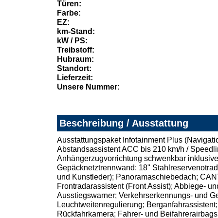
Türen:
Farbe:
EZ:
km-Stand:
kW / PS:
Treibstoff:
Hubraum:
Standort:
Lieferzeit:
Unsere Nummer:
Beschreibung / Ausstattung
Ausstattungspaket Infotainment Plus (Navigati
Abstandsassistent ACC bis 210 km/h / Speedlimit
Anhängerzugvorrichtung schwenkbar inklusive
Gepäcknetztrennwand; 18" Stahlreservenotrad p
und Kunstleder); Panoramaschiebedach; CANTO
Frontradarassistent (Front Assist); Abbiege- 
Ausstiegswarner; Verkehrserkennungs- und Ge
Leuchtweitenregulierung; Berganfahrassistent;
Rückfahrkamera; Fahrer- und Beifahrerairbags