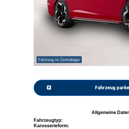
Fahrzeug im Zentrallager
Fahrzeug park
Allgemeine Date
Fahrzeugtyp:
Karosserieform: