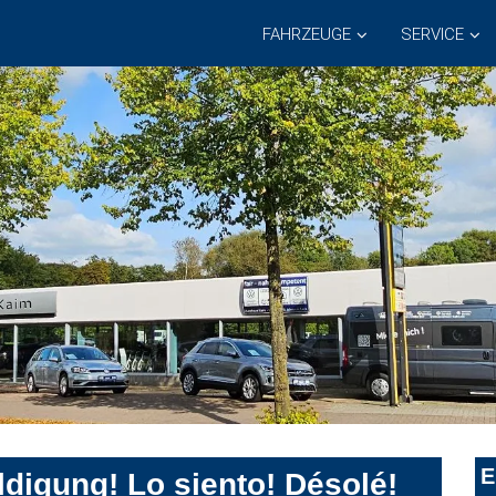
FAHRZEUGE
SERVICE
E
digung! Lo siento! Désolé!