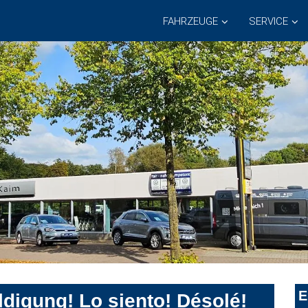
FAHRZEUGE
SERVICE
E
digung! Lo siento! Désolé!