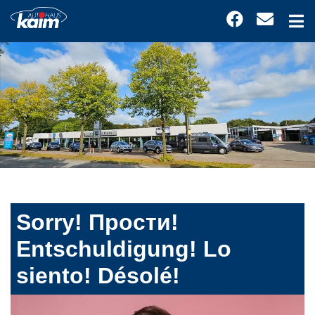
Sorry! Прости!
Entschuldigung! Lo
siento! Désolé!