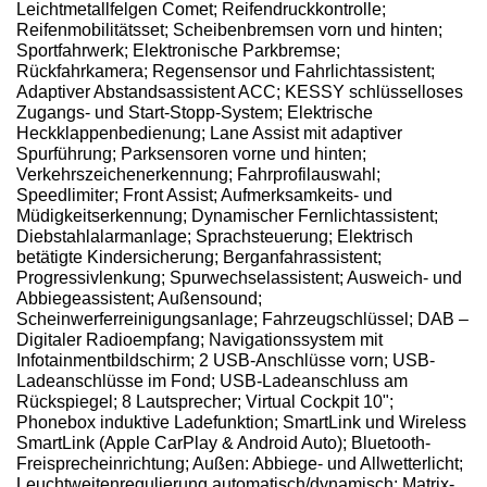
Leichtmetallfelgen Comet; Reifendruckkontrolle;
Reifenmobilitätsset; Scheibenbremsen vorn und hinten;
Sportfahrwerk; Elektronische Parkbremse;
Rückfahrkamera; Regensensor und Fahrlichtassistent;
Adaptiver Abstandsassistent ACC; KESSY schlüsselloses
Zugangs- und Start-Stopp-System; Elektrische
Heckklappenbedienung; Lane Assist mit adaptiver
Spurführung; Parksensoren vorne und hinten;
Verkehrszeichenerkennung; Fahrprofilauswahl;
Speedlimiter; Front Assist; Aufmerksamkeits- und
Müdigkeitserkennung; Dynamischer Fernlichtassistent;
Diebstahlalarmanlage; Sprachsteuerung; Elektrisch
betätigte Kindersicherung; Berganfahrassistent;
Progressivlenkung; Spurwechselassistent; Ausweich- und
Abbiegeassistent; Außensound;
Scheinwerferreinigungsanlage; Fahrzeugschlüssel; DAB –
Digitaler Radioempfang; Navigationssystem mit
Infotainmentbildschirm; 2 USB-Anschlüsse vorn; USB-
Ladeanschlüsse im Fond; USB-Ladeanschluss am
Rückspiegel; 8 Lautsprecher; Virtual Cockpit 10";
Phonebox induktive Ladefunktion; SmartLink und Wireless
SmartLink (Apple CarPlay & Android Auto); Bluetooth-
Freisprecheinrichtung; Außen: Abbiege- und Allwetterlicht;
Leuchtweitenregulierung automatisch/dynamisch; Matrix-