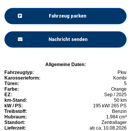
Fahrzeug parken
Nachricht senden
Allgemeine Daten:
Fahrzeugtyp:
Pkw
Karosserieform:
Kombi
Türen:
5
Farbe:
Orange
EZ:
Sep / 2025
km-Stand:
50 km
kW / PS:
195 kW/ 265 PS
Treibstoff:
Benzin
Hubraum:
1.984 cm³
Standort:
Zentrallager
Lieferzeit:
ab ca. 10.08.2026