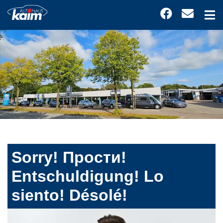
Sorry! Прости!
Entschuldigung! Lo
siento! Désolé!