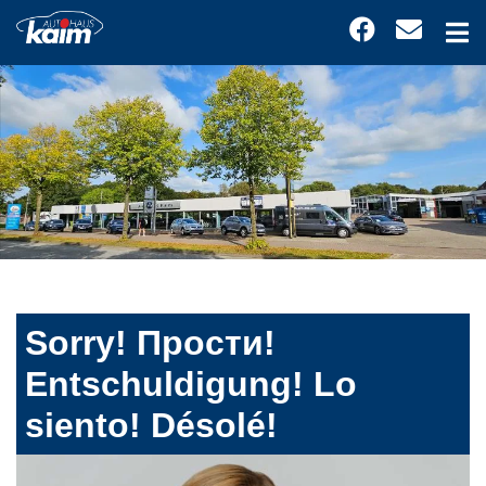
Sorry! Прости!
Entschuldigung! Lo
siento! Désolé!