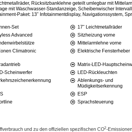
chtmetallräder, Rücksitzbanklehne geteilt umlegbar mit Mittelar
ge mit Waschwasser-Standanzeige, Scheibenwischer Intervalls
otainment-Paket: 13" Infotainmentdisplay, Navigationssystem, Sp
nnen-Set
17" Leichtmetallräder
yless Advanced
Sitzheizung vorne
ndenwirbelstütze
Mittelarmlehne vorne
Zonen Climatronic
Elektrische Fensterheber
radantrieb
Matrix-LED-Hauptscheinw
D-Scheinwerfer
LED-Rückleuchten
rkehrszeichenerkennung
Ablenkungs- und
Müdigkeitserkennung
S
ESP
rtline
Sprachsteuerung
2
offverbrauch und zu den offiziellen spezifischen CO
-Emissionen