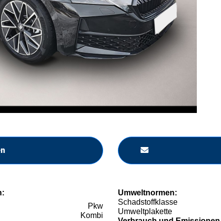
en
n:
Umweltnormen:
Schadstoffklasse
Pkw
Umweltplakette
Kombi
Verbrauch und Emissionen