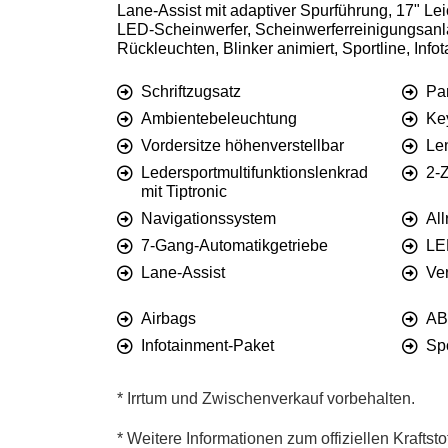
Lane-Assist mit adaptiver Spurführung, 17" Lei
LED-Scheinwerfer, Scheinwerferreinigungsanla
Rückleuchten, Blinker animiert, Sportline, Inf
Schriftzugsatz
Pa
Ambientebeleuchtung
Ke
Vordersitze höhenverstellbar
Le
Ledersportmultifunktionslenkrad
2-
mit Tiptronic
Navigationssystem
All
7-Gang-Automatikgetriebe
LE
Lane-Assist
Ve
Airbags
AB
Infotainment-Paket
Spo
* Irrtum und Zwischenverkauf vorbehalten.
* Weitere Informationen zum offiziellen Kraftst