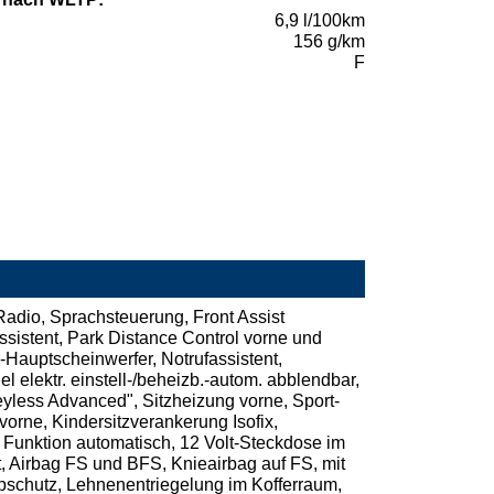
6,9 l/100km
156 g/km
F
Radio, Sprachsteuerung, Front Assist
sistent, Park Distance Control vorne und
-Hauptscheinwerfer, Notrufassistent,
elektr. einstell-/beheizb.-autom. abblendbar,
eyless Advanced", Sitzheizung vorne, Sport-
vorne, Kindersitzverankerung Isofix,
e Funktion automatisch, 12 Volt-Steckdose im
t, Airbag FS und BFS, Knieairbag auf FS, mit
schutz, Lehnenentriegelung im Kofferraum,