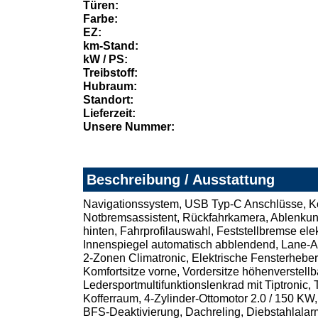
Türen:
Farbe:
EZ:
km-Stand:
kW / PS:
Treibstoff:
Hubraum:
Standort:
Lieferzeit:
Unsere Nummer:
Beschreibung / Ausstattung
Navigationssystem, USB Typ-C Anschlüsse, Komf
Notbremsassistent, Rückfahrkamera, Ablenkung
hinten, Fahrprofilauswahl, Feststellbremse el
Innenspiegel automatisch abblendend, Lane-As
2-Zonen Climatronic, Elektrische Fensterheber
Komfortsitze vorne, Vordersitze höhenverstellb
Ledersportmultifunktionslenkrad mit Tiptronic,
Kofferraum, 4-Zylinder-Ottomotor 2.0 / 150 KW,
BFS-Deaktivierung, Dachreling, Diebstahlala