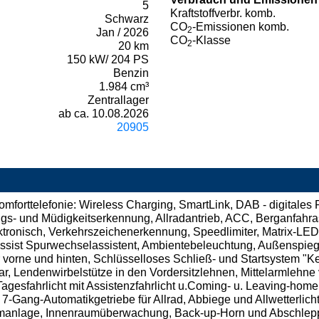
5
Kraftstoffverbr. komb.
Schwarz
CO
-Emissionen komb.
2
Jan / 2026
CO
-Klasse
2
20 km
150 kW/ 204 PS
Benzin
1.984 cm³
Zentrallager
ab ca. 10.08.2026
20905
orttelefonie: Wireless Charging, SmartLink, DAB - digitales 
s- und Müdigkeitserkennung, Allradantrieb, ACC, Berganfahras
ektronisch, Verkehrszeichenerkennung, Speedlimiter, Matrix-LED
sist Spurwechselassistent, Ambientebeleuchtung, Außenspiegel 
 vorne und hinten, Schlüsselloses Schließ- und Startsystem "K
ar, Lendenwirbelstütze in den Vordersitzlehnen, Mittelarmlehne 
 Tagesfahrlicht mit Assistenzfahrlicht u.Coming- u. Leaving-hom
 7-Gang-Automatikgetriebe für Allrad, Abbiege und Allwetterlich
rmanlage, Innenraumüberwachung, Back-up-Horn und Abschlepp