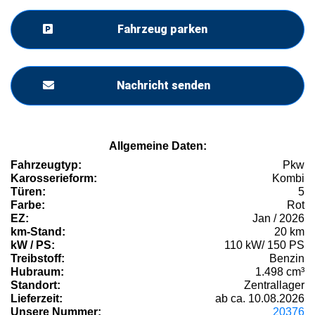
Fahrzeug parken
Nachricht senden
Allgemeine Daten:
Fahrzeugtyp:
Pkw
Karosserieform:
Kombi
Türen:
5
Farbe:
Rot
EZ:
Jan / 2026
km-Stand:
20 km
kW / PS:
110 kW/ 150 PS
Treibstoff:
Benzin
Hubraum:
1.498 cm³
Standort:
Zentrallager
Lieferzeit:
ab ca. 10.08.2026
Unsere Nummer:
20376