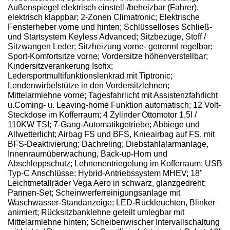
Außenspiegel elektrisch einstell-/beheizbar (Fahrer),
elektrisch klappbar; 2-Zonen Climatronic; Elektrische
Fensterheber vorne und hinten; Schlüsselloses Schließ-
und Startsystem Keyless Advanced; Sitzbezüge, Stoff /
Sitzwangen Leder; Sitzheizung vorne- getrennt regelbar;
Sport-Komfortsitze vorne; Vordersitze höhenverstellbar;
Kindersitzverankerung Isofix;
Ledersportmultifunktionslenkrad mit Tiptronic;
Lendenwirbelstütze in den Vordersitzlehnen;
Mittelarmlehne vorne; Tagesfahrlicht mit Assistenzfahrlicht
u.Coming- u. Leaving-home Funktion automatisch; 12 Volt-
Steckdose im Kofferraum; 4 Zylinder Ottomotor 1,5l /
110KW TSI; 7-Gang-Automatikgetriebe; Abbiege und
Allwetterlicht; Airbag FS und BFS, Knieairbag auf FS, mit
BFS-Deaktivierung; Dachreling; Diebstahlalarmanlage,
Innenraumüberwachung, Back-up-Horn und
Abschleppschutz; Lehnenentriegelung im Kofferraum; USB
Typ-C Anschlüsse; Hybrid-Antriebssystem MHEV; 18"
Leichtmetallräder Vega Aero in schwarz, glanzgedreht;
Pannen-Set; Scheinwerferreinigungsanlage mit
Waschwasser-Standanzeige; LED-Rückleuchten, Blinker
animiert; Rücksitzbanklehne geteilt umlegbar mit
Mittelarmlehne hinten; Scheibenwischer Intervallschaltung