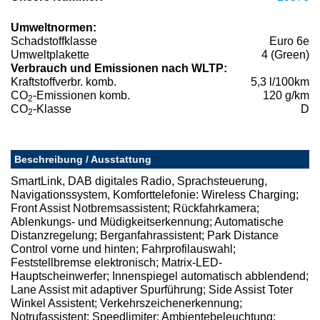
Umweltnormen:
Schadstoffklasse
Euro 6e
Umweltplakette
4 (Green)
Verbrauch und Emissionen nach WLTP:
Kraftstoffverbr. komb.
5,3 l/100km
CO
-Emissionen komb.
120 g/km
2
CO
-Klasse
D
2
Beschreibung / Ausstattung
SmartLink, DAB digitales Radio, Sprachsteuerung,
Navigationssystem, Komforttelefonie: Wireless Charging;
Front Assist Notbremsassistent; Rückfahrkamera;
Ablenkungs- und Müdigkeitserkennung; Automatische
Distanzregelung; Berganfahrassistent; Park Distance
Control vorne und hinten; Fahrprofilauswahl;
Feststellbremse elektronisch; Matrix-LED-
Hauptscheinwerfer; Innenspiegel automatisch abblendend;
Lane Assist mit adaptiver Spurführung; Side Assist Toter
Winkel Assistent; Verkehrszeichenerkennung;
Notrufassistent; Speedlimiter; Ambientebeleuchtung;