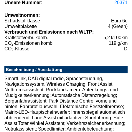
Unsere Nummer:
20371
Umweltnormen:
Schadstoffklasse
Euro 6e
Umweltplakette
4 (Green)
Verbrauch und Emissionen nach WLTP:
Kraftstoffverbr. komb.
5,2 l/100km
CO
-Emissionen komb.
119 g/km
2
CO
-Klasse
D
2
Beschreibung / Ausstattung
SmartLink, DAB digital radio, Sprachsteuerung,
Navigationssystem, Wireless Charging; Front Assist
Notbremsassistent; Rückfahrkamera; Ablenkungs- und
Müdigkeitserkennung; Automatische Distanzregelung;
Berganfahrassistent; Park Distance Control vorne und
hinten; Fahrprofilauswahl; Elektronische Feststellbremse;
Matrix-LED-Hauptscheinwerfer; Innenspiegel automatisch
abblendend; Lane Assist mit adaptiver Spurführung; Side
Assist Toter Winkel Assistent; Verkehrszeichenerkennung;
Notrufassistent; Speedlimiter; Ambientebeleuchtung;