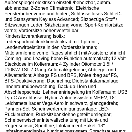
Außenspiegel elektrisch einstell-/beheizbar, autom.
abblendbar; 2-Zonen Climatronic; Elektrische
Fensterheber vorne und hinten; Schlüsselloses Schließ-
und Startsystem Keyless Advanced; Sitzbezüge Stoff /
Sitzwangen Leder; Sitzheizung vorne; Sport-Komfortsitze
vorne; Vordersitze höhenverstellbar;
Kindersitzverankerung Isofix;
Ledersportmultifunktionslenkrad mit Tiptronic;
Lendenwirbelstütze in den Vordersitzlehnen;
Mittelarmlehne vorne; Tagesfahrlicht mit Assistenzfahrlicht
Coming- und Leaving-home Funktion automatisch; 12 Volt-
Steckdose im Kofferraum; 4 Zylinder Ottomotor 1,5l /
110KW TSI; 7-Gang-Automatikgetriebe; Abbiege- und
Allwetterlicht; Airbags FS und BFS, Knieairbag auf FS,
BFS-Deaktivierung; Dachreling; Diebstahlalarmanlage,
Innenraumüberwachung, Back-up-Horn und
Abschleppschutz; Lehnenentriegelung im Kofferraum; USB
Typ-C Anschlüsse; Hybrid-Antriebssystem MHEV; 18"
Leichtmetallräder Vega Aero in schwarz, glanzgedreht;
Pannen-Set; Scheinwerferreinigungsanlage; LED-
Rückleuchten; Rücksitzbanklehne geteilt umlegbar;
Scheibenwischer Intervallschaltung mit Licht- und
Regensensor; Sportline; Infotainment-Paket: 13"
Infotainmentdisplay, Navigationssystem, Sprachsteuerung;