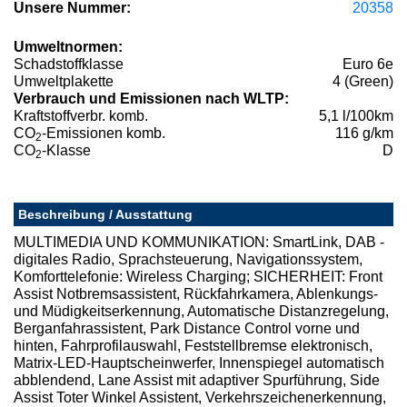
Unsere Nummer:
20358
Umweltnormen:
Schadstoffklasse
Euro 6e
Umweltplakette
4 (Green)
Verbrauch und Emissionen nach WLTP:
Kraftstoffverbr. komb.
5,1 l/100km
CO
-Emissionen komb.
116 g/km
2
CO
-Klasse
D
2
Beschreibung / Ausstattung
MULTIMEDIA UND KOMMUNIKATION: SmartLink, DAB -
digitales Radio, Sprachsteuerung, Navigationssystem,
Komforttelefonie: Wireless Charging; SICHERHEIT: Front
Assist Notbremsassistent, Rückfahrkamera, Ablenkungs-
und Müdigkeitserkennung, Automatische Distanzregelung,
Berganfahrassistent, Park Distance Control vorne und
hinten, Fahrprofilauswahl, Feststellbremse elektronisch,
Matrix-LED-Hauptscheinwerfer, Innenspiegel automatisch
abblendend, Lane Assist mit adaptiver Spurführung, Side
Assist Toter Winkel Assistent, Verkehrszeichenerkennung,