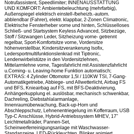
Notrufassistent, Speedlimiter; INNENAUSSTATTUNG
UND KOMFORT: Ambientebeleuchtung (mehrfarbig),
Außenspiegel elektrisch einstell-/beheizb.-autom.
abblendbar (Fahrer), elektr. klappbar, 2-Zonen Climatronic,
Elektrische Fensterheber vorne und hinten, Schlüsselloses
Schließ- und Startsystem Keyless Advanced, Sitzbezüge,
Stoff / Sitzwangen Leder, Sitzheizung vorne- getrennt
regelbar, Sport-Komfortsitze vorne, Vordersitze
höhenverstellbar, Kindersitzverankerung Isofix,
Ledersportmultifunktionslenkrad mit Tiptronic,
Lendenwirbelstütze in den Vordersitzlehnen,
Mittelarmlehne vorne, Tagesfahrlicht mit Assistenzfahrlicht
u.Coming- u. Leaving-home Funktion automatisch;
EXTRAS: 4 Zylinder Ottomotor 1,5l / 110KW TSI, 7-Gang-
Automatikgetriebe, Abbiege- und Allwetterlicht, Airbag FS
und BFS, Knieairbag auf FS, mit BFS-Deaktivierung,
Anhängerkupplung el. auslösbar, mechanisch schwenkbar,
Dachreling, Diebstahlalarmanlage,
Innenraumüberwachung, Back-up-Horn und
Abschleppschutz, Lehnenentriegelung im Kofferraum, USB
Typ-C Anschlüsse, Hybrid-Antriebssystem MHEV, 17"
Leichtmetallräder, Pannen-Set,
Scheinwerferreinigungsanlage mit Waschwasser-
Standanzeige, LED-Rückleuchten, Blinker animiert,