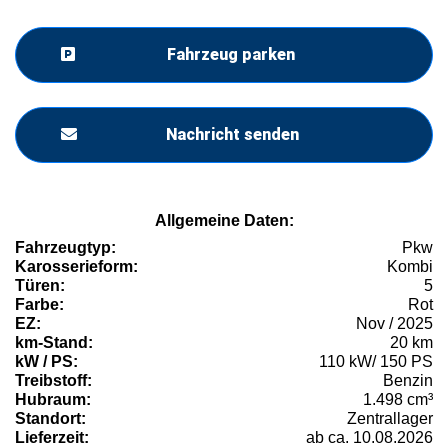
Fahrzeug parken
Nachricht senden
Allgemeine Daten:
Fahrzeugtyp:
Pkw
Karosserieform:
Kombi
Türen:
5
Farbe:
Rot
EZ:
Nov / 2025
km-Stand:
20 km
kW / PS:
110 kW/ 150 PS
Treibstoff:
Benzin
Hubraum:
1.498 cm³
Standort:
Zentrallager
Lieferzeit:
ab ca. 10.08.2026