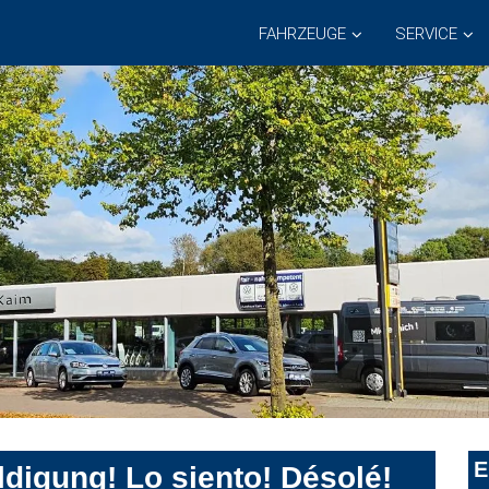
FAHRZEUGE
SERVICE
E
digung! Lo siento! Désolé!