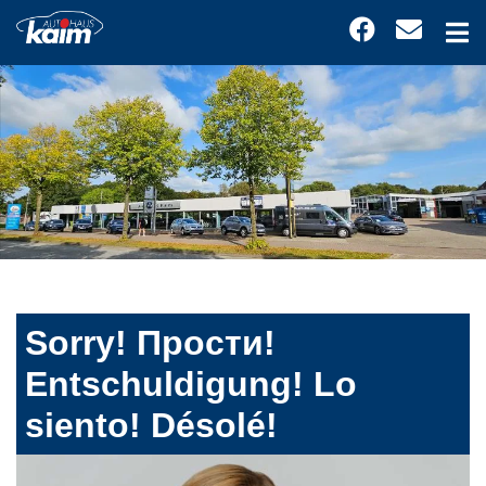
Sorry! Прости!
Entschuldigung! Lo
siento! Désolé!