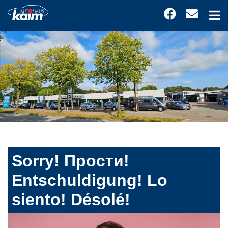
Sorry! Прости!
Entschuldigung! Lo
siento! Désolé!