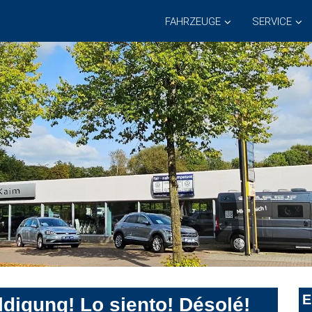
FAHRZEUGE
SERVICE
E
digung! Lo siento! Désolé!