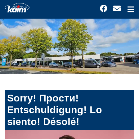
Sorry! Прости!
Entschuldigung! Lo
siento! Désolé!