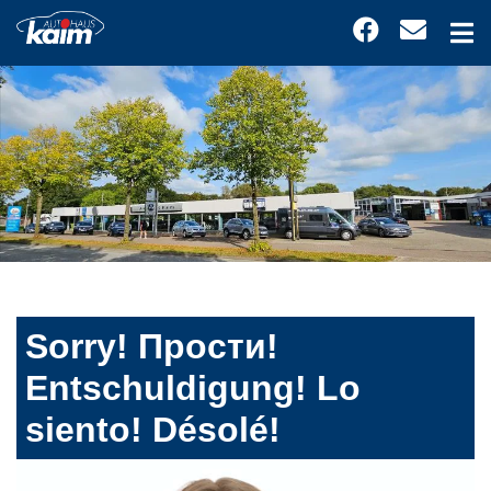
Sorry! Прости!
Entschuldigung! Lo
siento! Désolé!