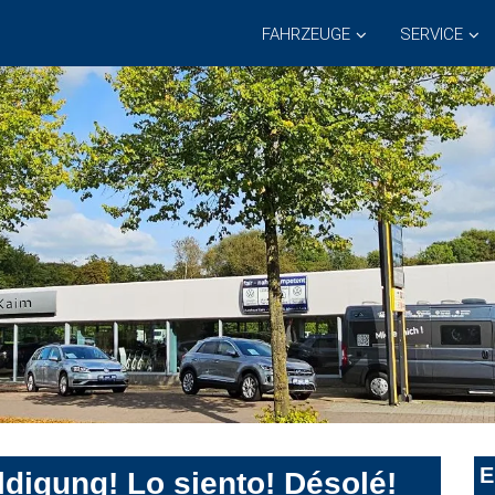
FAHRZEUGE
SERVICE
E
digung! Lo siento! Désolé!