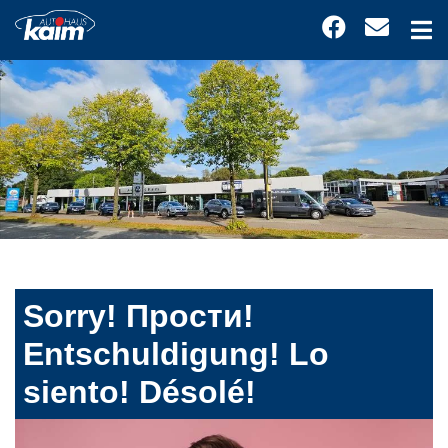
Sorry! Прости!
Entschuldigung! Lo
siento! Désolé!