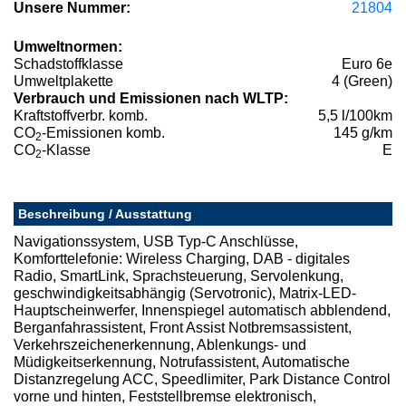
Unsere Nummer:
21804
Umweltnormen:
Schadstoffklasse
Euro 6e
Umweltplakette
4 (Green)
Verbrauch und Emissionen nach WLTP:
Kraftstoffverbr. komb.
5,5 l/100km
CO
-Emissionen komb.
145 g/km
2
CO
-Klasse
E
2
Beschreibung / Ausstattung
Navigationssystem, USB Typ-C Anschlüsse,
Komforttelefonie: Wireless Charging, DAB - digitales
Radio, SmartLink, Sprachsteuerung, Servolenkung,
geschwindigkeitsabhängig (Servotronic), Matrix-LED-
Hauptscheinwerfer, Innenspiegel automatisch abblendend,
Berganfahrassistent, Front Assist Notbremsassistent,
Verkehrszeichenerkennung, Ablenkungs- und
Müdigkeitserkennung, Notrufassistent, Automatische
Distanzregelung ACC, Speedlimiter, Park Distance Control
vorne und hinten, Feststellbremse elektronisch,