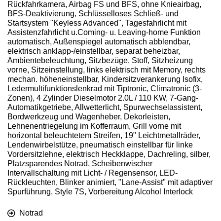
Rückfahrkamera, Airbag FS und BFS, ohne Knieairbag,
BFS-Deaktivierung, Schlüsselloses Schließ- und
Startsystem "Keyless Advanced", Tagesfahrlicht mit
Assistenzfahrlicht u.Coming- u. Leaving-home Funktion
automatisch, Außenspiegel automatisch abblendbar,
elektrisch anklapp-/einstellbar, separat beheizbar,
Ambientebeleuchtung, Sitzbezüge, Stoff, Sitzheizung
vorne, Sitzeinstellung, links elektrisch mit Memory, rechts
mechan. höheneinstellbar, Kindersitzverankerung Isofix,
Ledermultifunktionslenkrad mit Tiptronic, Climatronic (3-
Zonen), 4 Zylinder Dieselmotor 2.0L / 110 KW, 7-Gang-
Automatikgetriebe, Allwetterlicht, Spurwechselassistent,
Bordwerkzeug und Wagenheber, Dekorleisten,
Lehnenentriegelung im Kofferraum, Grill vorne mit
horizontal beleuchtetem Streifen, 19" Leichtmetallräder,
Lendenwirbelstütze, pneumatisch einstellbar für linke
Vordersitzlehne, elektrisch Heckklappe, Dachreling, silber,
Platzsparendes Notrad, Scheibenwischer
Intervallschaltung mit Licht- / Regensensor, LED-
Rückleuchten, Blinker animiert, "Lane-Assist" mit adaptiver
Spurführung, Style 7S, Vorbereitung Alcohol Interlock
Notrad