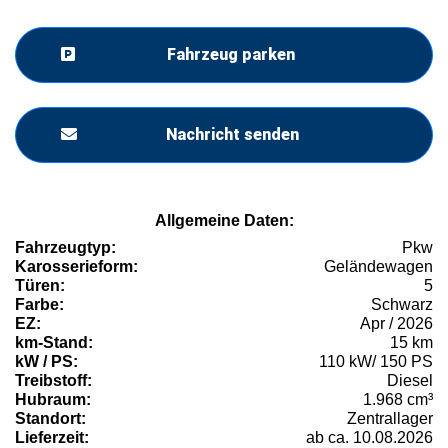
Fahrzeug parken
Nachricht senden
Allgemeine Daten:
Fahrzeugtyp:
Pkw
Karosserieform:
Geländewagen
Türen:
5
Farbe:
Schwarz
EZ:
Apr / 2026
km-Stand:
15 km
kW / PS:
110 kW/ 150 PS
Treibstoff:
Diesel
Hubraum:
1.968 cm³
Standort:
Zentrallager
Lieferzeit:
ab ca. 10.08.2026