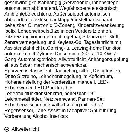
geschwindigkeitsabhängig (Servotronic), Innenspiegel
automatisch abblendend, Wegfahrsperre elektronisch,
Ambientebeleuchtung, Außenspiegel automatisch
abblendbar, elektrisch anklapp-/einstellbar, separat
beheizbar, Climatronic (3-Zonen), Kindersitzverankerung
Isofix, Lendenwirbelstütze in den Vordersitzlehnen,
Sitzheizung vorne getrennt regelbar, Sitzbezüge, Stoff,
Zentralverriegelung und Keyless-Go, Tagesfahrlicht mit
Assistenzfahrlicht u.Coming- u. Leaving-home Funktion
automatisch, 4 Zylinder Dieselmotor 2.0L / 110 KW, 7-
Gang-Automatikgetriebe, Allwetterlicht, Anhängerkupplung
el. auslösbar, mechanisch schwenkbar,
Spurwechselassistent, Dachreling, silber, Dekorleisten,
Dritte Sitzreihe, Lehnenentriegelung im Kofferraum,
Höheneinstellung der Vorderstize, manuell, LED-
Scheinwerfer, LED-Rückleuchte,
Ledermultifunktionslenkrad, beheizbar, 19"
Leichtmetallräder, Netztrennwand, Pannen-Set,
Scheibenwischer Intervallschaltung mit Licht- /
Regensensor, Lane-Assist mit adaptiver Spurführung,
Vorbereitung Alcohol Interlock
Allwetterlicht