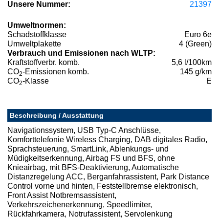
Unsere Nummer:
21397
Umweltnormen:
Schadstoffklasse
Euro 6e
Umweltplakette
4 (Green)
Verbrauch und Emissionen nach WLTP:
Kraftstoffverbr. komb.
5,6 l/100km
CO
-Emissionen komb.
145 g/km
2
CO
-Klasse
E
2
Beschreibung / Ausstattung
Navigationssystem, USB Typ-C Anschlüsse,
Komforttelefonie Wireless Charging, DAB digitales Radio,
Sprachsteuerung, SmartLink, Ablenkungs- und
Müdigkeitserkennung, Airbag FS und BFS, ohne
Knieairbag, mit BFS-Deaktivierung, Automatische
Distanzregelung ACC, Berganfahrassistent, Park Distance
Control vorne und hinten, Feststellbremse elektronisch,
Front Assist Notbremsassistent,
Verkehrszeichenerkennung, Speedlimiter,
Rückfahrkamera, Notrufassistent, Servolenkung