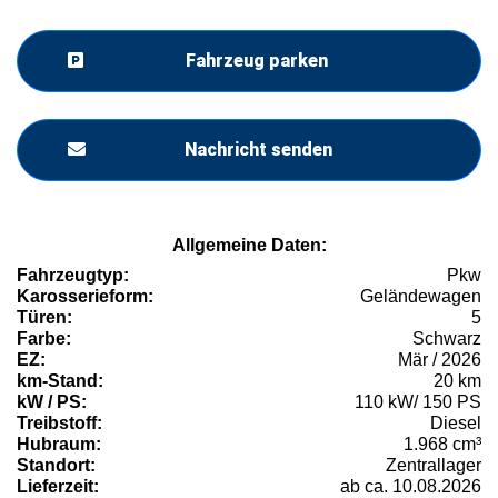
Fahrzeug parken
Nachricht senden
Allgemeine Daten:
Fahrzeugtyp:
Pkw
Karosserieform:
Geländewagen
Türen:
5
Farbe:
Schwarz
EZ:
Mär / 2026
km-Stand:
20 km
kW / PS:
110 kW/ 150 PS
Treibstoff:
Diesel
Hubraum:
1.968 cm³
Standort:
Zentrallager
Lieferzeit:
ab ca. 10.08.2026