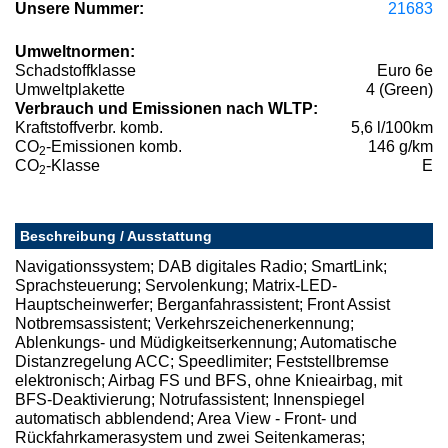
Unsere Nummer:
21683
Umweltnormen:
Schadstoffklasse
Euro 6e
Umweltplakette
4 (Green)
Verbrauch und Emissionen nach WLTP:
Kraftstoffverbr. komb.
5,6 l/100km
CO
-Emissionen komb.
146 g/km
2
CO
-Klasse
E
2
Beschreibung / Ausstattung
Navigationssystem; DAB digitales Radio; SmartLink;
Sprachsteuerung; Servolenkung; Matrix-LED-
Hauptscheinwerfer; Berganfahrassistent; Front Assist
Notbremsassistent; Verkehrszeichenerkennung;
Ablenkungs- und Müdigkeitserkennung; Automatische
Distanzregelung ACC; Speedlimiter; Feststellbremse
elektronisch; Airbag FS und BFS, ohne Knieairbag, mit
BFS-Deaktivierung; Notrufassistent; Innenspiegel
automatisch abblendend; Area View - Front- und
Rückfahrkamerasystem und zwei Seitenkameras;