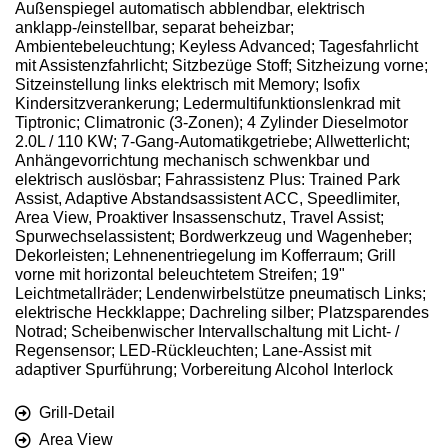
Außenspiegel automatisch abblendbar, elektrisch
anklapp-/einstellbar, separat beheizbar;
Ambientebeleuchtung; Keyless Advanced; Tagesfahrlicht
mit Assistenzfahrlicht; Sitzbezüge Stoff; Sitzheizung vorne;
Sitzeinstellung links elektrisch mit Memory; Isofix
Kindersitzverankerung; Ledermultifunktionslenkrad mit
Tiptronic; Climatronic (3-Zonen); 4 Zylinder Dieselmotor
2.0L / 110 KW; 7-Gang-Automatikgetriebe; Allwetterlicht;
Anhängevorrichtung mechanisch schwenkbar und
elektrisch auslösbar; Fahrassistenz Plus: Trained Park
Assist, Adaptive Abstandsassistent ACC, Speedlimiter,
Area View, Proaktiver Insassenschutz, Travel Assist;
Spurwechselassistent; Bordwerkzeug und Wagenheber;
Dekorleisten; Lehnenentriegelung im Kofferraum; Grill
vorne mit horizontal beleuchtetem Streifen; 19"
Leichtmetallräder; Lendenwirbelstütze pneumatisch Links;
elektrische Heckklappe; Dachreling silber; Platzsparendes
Notrad; Scheibenwischer Intervallschaltung mit Licht- /
Regensensor; LED-Rückleuchten; Lane-Assist mit
adaptiver Spurführung; Vorbereitung Alcohol Interlock
Grill-Detail
Area View