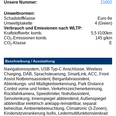
Unsere Nummer:
21602
Umweltnormen:
Schadstoffklasse
Euro 6e
Umweltplakette
4 (Green)
Verbrauch und Emissionen nach WLTP:
Kraftstoffverbr. komb.
5,5 l/100km
CO
-Emissionen komb.
145 g/km
2
CO
-Klasse
E
2
Beschreibung / Ausstattung
Navigationssystem, USB Typ-C Anschlüsse, Wireless
Charging, DAB, Sprachsteuerung, SmartLink, ACC, Front
Assist Notbremsassistent, Berganfahrassistent,
Ablenkungs- und Müdigkeitserkennung, Park Distance
Control vorne und hinten, Verkehrszeichenerkennung,
Rückfahrkamera, Speedlimiter, Notrufassistent,
Servolenkung, Innenspiegel abblendend, Außenspiegel
abblendbar elektrisch anklapp-/einstellbar, separat
beheizbar, Ambientebeleuchtung, Climatronic (3-Zonen),
Kindersitzverankerung Isofix, Ledermultifunktionslenkrad