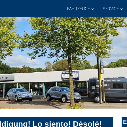
FAHRZEUGE
SERVICE
E
digung! Lo siento! Désolé!