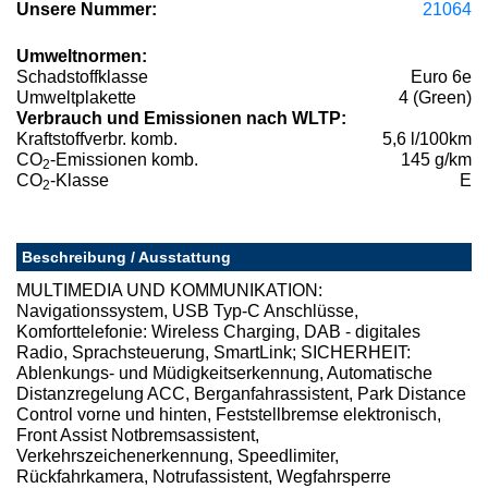
Unsere Nummer:
21064
Umweltnormen:
Schadstoffklasse
Euro 6e
Umweltplakette
4 (Green)
Verbrauch und Emissionen nach WLTP:
Kraftstoffverbr. komb.
5,6 l/100km
CO
-Emissionen komb.
145 g/km
2
CO
-Klasse
E
2
Beschreibung / Ausstattung
MULTIMEDIA UND KOMMUNIKATION:
Navigationssystem, USB Typ-C Anschlüsse,
Komforttelefonie: Wireless Charging, DAB - digitales
Radio, Sprachsteuerung, SmartLink; SICHERHEIT:
Ablenkungs- und Müdigkeitserkennung, Automatische
Distanzregelung ACC, Berganfahrassistent, Park Distance
Control vorne und hinten, Feststellbremse elektronisch,
Front Assist Notbremsassistent,
Verkehrszeichenerkennung, Speedlimiter,
Rückfahrkamera, Notrufassistent, Wegfahrsperre