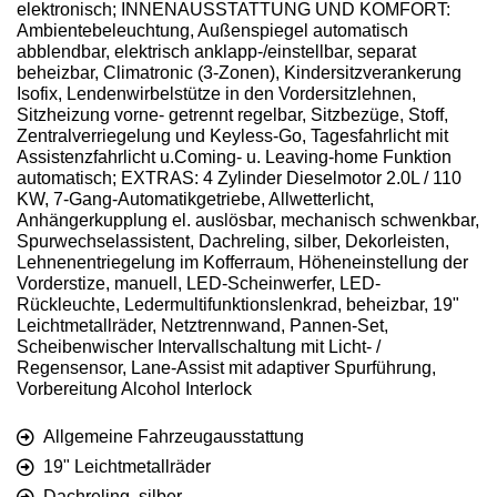
elektronisch; INNENAUSSTATTUNG UND KOMFORT:
Ambientebeleuchtung, Außenspiegel automatisch
abblendbar, elektrisch anklapp-/einstellbar, separat
beheizbar, Climatronic (3-Zonen), Kindersitzverankerung
Isofix, Lendenwirbelstütze in den Vordersitzlehnen,
Sitzheizung vorne- getrennt regelbar, Sitzbezüge, Stoff,
Zentralverriegelung und Keyless-Go, Tagesfahrlicht mit
Assistenzfahrlicht u.Coming- u. Leaving-home Funktion
automatisch; EXTRAS: 4 Zylinder Dieselmotor 2.0L / 110
KW, 7-Gang-Automatikgetriebe, Allwetterlicht,
Anhängerkupplung el. auslösbar, mechanisch schwenkbar,
Spurwechselassistent, Dachreling, silber, Dekorleisten,
Lehnenentriegelung im Kofferraum, Höheneinstellung der
Vorderstize, manuell, LED-Scheinwerfer, LED-
Rückleuchte, Ledermultifunktionslenkrad, beheizbar, 19"
Leichtmetallräder, Netztrennwand, Pannen-Set,
Scheibenwischer Intervallschaltung mit Licht- /
Regensensor, Lane-Assist mit adaptiver Spurführung,
Vorbereitung Alcohol Interlock
Allgemeine Fahrzeugausstattung
19" Leichtmetallräder
Dachreling, silber