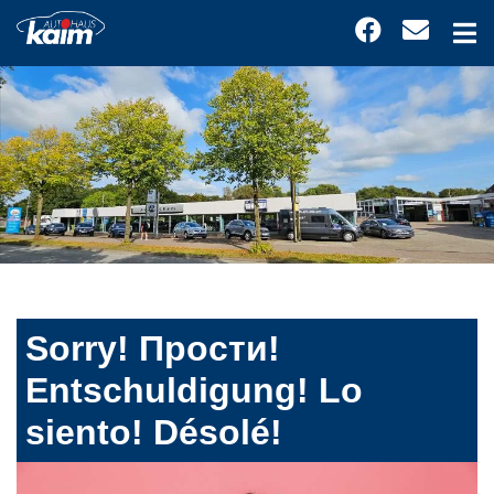
Sorry! Прости!
Entschuldigung! Lo
siento! Désolé!