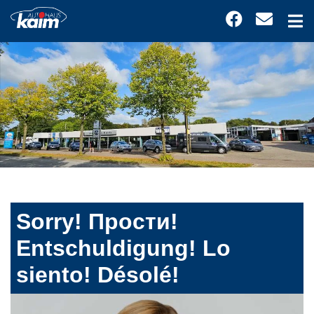
Sorry! Прости!
Entschuldigung! Lo
siento! Désolé!