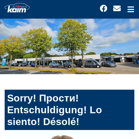
Sorry! Прости!
Entschuldigung! Lo
siento! Désolé!