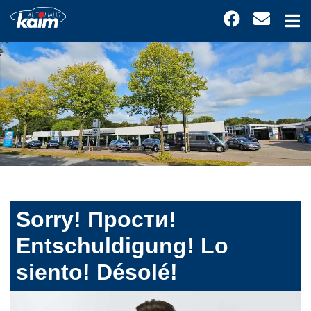
Sorry! Прости!
Entschuldigung! Lo
siento! Désolé!