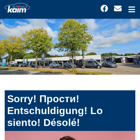
Sorry! Прости!
Entschuldigung! Lo
siento! Désolé!