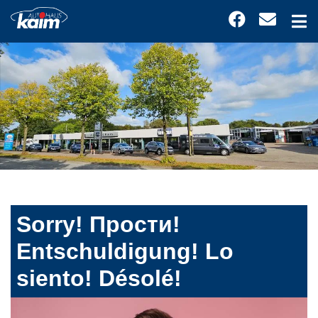
Sorry! Прости!
Entschuldigung! Lo
siento! Désolé!