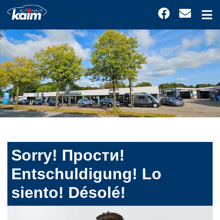
Sorry! Прости!
Entschuldigung! Lo
siento! Désolé!