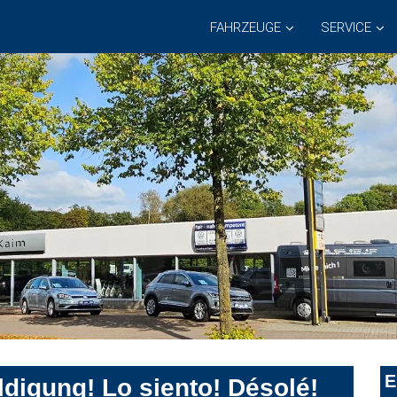
FAHRZEUGE
SERVICE
E
digung! Lo siento! Désolé!