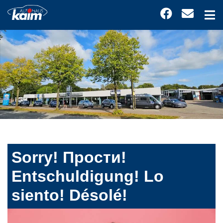
Sorry! Прости!
Entschuldigung! Lo
siento! Désolé!