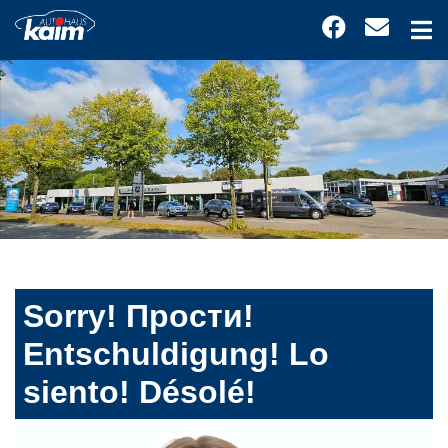
Sorry! Прости!
Entschuldigung! Lo
siento! Désolé!