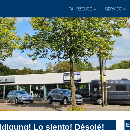
FAHRZEUGE
SERVICE
E
digung! Lo siento! Désolé!