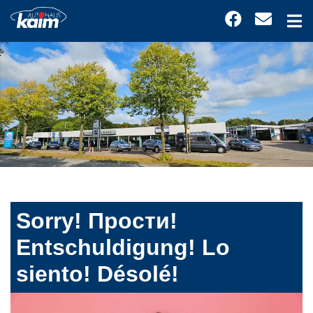
Sorry! Прости!
Entschuldigung! Lo
siento! Désolé!