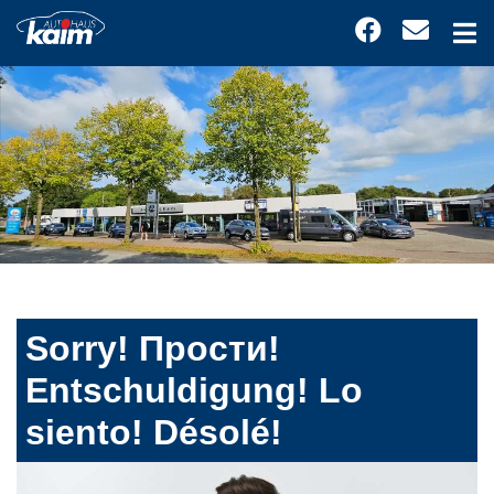
Sorry! Прости!
Entschuldigung! Lo
siento! Désolé!