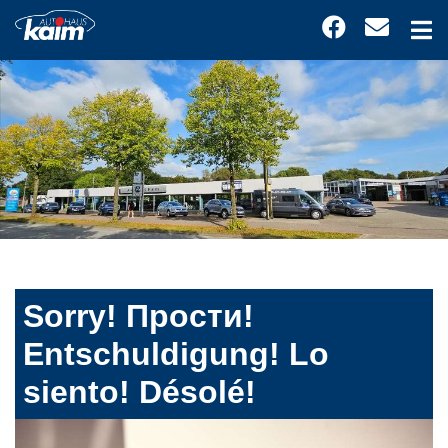
Sorry! Прости!
Entschuldigung! Lo
siento! Désolé!